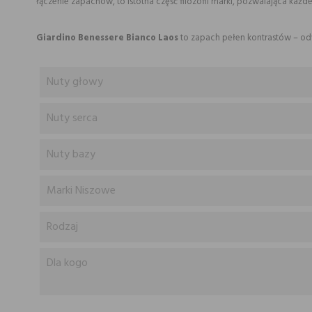
łączenie zapachów, to istotna część filozofii marki, pozwalająca ka
Giardino Benessere Bianco Laos
to zapach pełen kontrastów – odwa
Nuty głowy
Nuty serca
Nuty bazy
Marki Niszowe
Rodzaj
Dla kogo