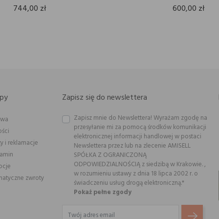
744,00 zł
600,00 zł
py
Zapisz się do newslettera
Zapisz mnie do Newslettera! Wyrażam zgodę na
awa
przesyłanie mi za pomocą środków komunikacji
ości
elektronicznej informacji handlowej w postaci
y i reklamacje
Newslettera przez lub na zlecenie AMISELL
lamin
SPÓŁKA Z OGRANICZONĄ
ODPOWIEDZIALNOŚCIĄ z siedzibą w Krakowie. ,
ocje
w rozumieniu ustawy z dnia 18 lipca 2002 r. o
atyczne zwroty
świadczeniu usług drogą elektroniczną.*
Pokaż pełne zgody