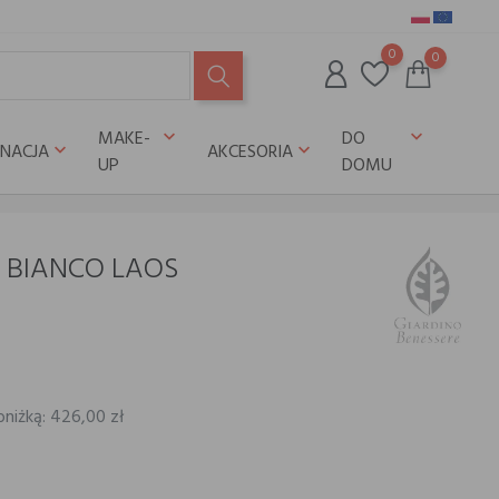
0
0
MAKE-
DO
keyboard_arrow_down
keyboard_arrow_down
GNACJA
AKCESORIA
keyboard_arrow_down
keyboard_arrow_down
UP
DOMU
e BIANCO LAOS
bniżką: 426,00 zł