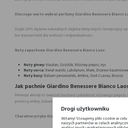
Dlaczego warto wybrać perfumy Giardino Benessere Bianco L
Dzięki 20% stężeniu naturalnych olejków eterycznych i kompozycji op
ten stanowi hołd dla wolności i indywidualności.
Nuty zapachowe Giardino Benessere Bianco Laos:
Nuty głowy:
Kasztan, Goździk, Różowy pieprz, Irys
Nuty serca:
Kwiat wanilii, Labdanum, Mate, Drzewo kaszmirow
Nuty bazy:
Balsam peruwiański, Ambra, Oud z Laosu, Brzoza
Jak pachnie Giardino Benessere Bianco Lao
Pierwsze akordy to świeżość kasztana i pikantność różowego pieprzu
pomocą ambry, balsamu peruwiańskiego, brzozy i wyjątkowego oudu z
Drogi użytkowniku
Charakterystyka Giardino Benessere Bianco Laos:
Witamy! Stosujemy pliki cookie w cel
naszych partnerów w celach analityczn
analitycznych i marketingowych plików