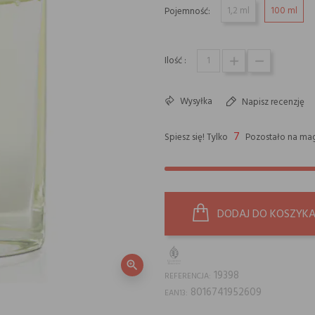
1,2 ml
100 ml
Pojemność:
Ilość :
Wysyłka
Napisz recenzję
7
Spiesz się! Tylko
Pozostało na mag
DODAJ DO KOSZYK
zoom_in
19398
REFERENCJA:
8016741952609
EAN13: