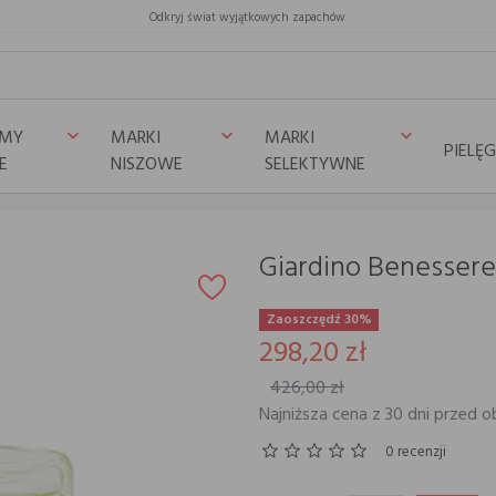
Odkryj świat wyjątkowych zapachów
UMY
MARKI
MARKI
keyboard_arrow_down
keyboard_arrow_down
keyboard_arrow_down
PIELĘ
E
NISZOWE
SELEKTYWNE
ssere BIANCO LAOS
Giardino Benesser
Zaoszczędź 30%
298,20 zł
426,00 zł
Najniższa cena z 30 dni przed o
0 recenzji