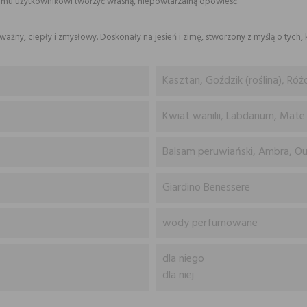
żdemu użytkownikowi tworzyć własną, niepowtarzalną opowieść.
żny, ciepły i zmysłowy. Doskonały na jesień i zimę, stworzony z myślą o tych, 
Kasztan, Goździk (roślina), Różo
Kwiat wanilii, Labdanum, Mate
Balsam peruwiański, Ambra, Ou
Giardino Benessere
wody perfumowane
dla niego
dla niej