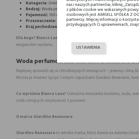
Kategoria:
Orientalno-przyprawowe
nas i naszych partnerów, kliknij „Zar
Rodzaj:
Woda perfumowana (20% olejków naturalnych)
z plików cookie we wskazanych powyż
osobowych jest AMISELL SPÓŁKA Z OG
Pojemność:
100 ml
partnerzy. Więcej informacji o korzys
Przeznaczenie:
Unisex
przysługujących Ci uprawnieniach, znaj
Kraj pochodzenia:
Włochy
Dla kogo?
Bianco Laos
to propozycja dla odważnych, niezależnych 
eleganckim wydaniu.
USTAWIENIA
Woda perfumowana Giardino Benessere Bi
Najlepiej sprawdzi się w chłodniejszych miesiącach – jesienią i zimą.
Można je również łączyć z innymi zapachami Giardino Benessere, two
Co wyróżnia Bianco Laos?
Odważna mieszanka kasztana, oudu, wanil
osób ceniących zmysłowość z pazurem.
O marce Giardino Benessere
Giardino Benessere
to włoska marka, która stawia na autentyczność