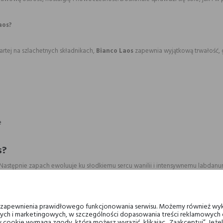
aos?
artej na szlachetnych składnikach,
Bianco Laos
zapewnia wyjątkową trwałość, g
e
s?
. Następnie zapach ewoluuje ku słodkiemu sercu wanilii i intensywnemu labdan
 Laosu – tworząc elegancką, ciepłą i głęboko zmysłową aurę.
u zapewnienia prawidłowego funkcjonowania serwisu. Możemy również wyk
ych i marketingowych, w szczególności dopasowania treści reklamowych d
 cookie wymaga zgody, którą możesz wyrazić, klikając „Zaakceptuj”. Jeż