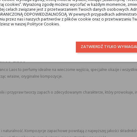
ządzaj cookies”. Wyrażoną zgodę możesz wycofać w każdym momencie, zmien
ej celach związane jest z przetwarzaniem Twoich danych osobowych. Ad
RANICZONĄ ODPOWIEDZIALNOŚCIĄ. W pewnych przypadkach administrator
taniu przez nas i naszych partnerów z plików cookie oraz o przetwarzaniu
dziesz w naszej Polityce Cookies.
osobowości, które nie szukają kompromisów. Unisexowa formuła pozwala nosić
ZATWIERDŹ TYLKO WYMAGA
anco Laos
 Bianco Laos to perfumy idealne na wieczorne wyjścia, specjalne okazje i wszyst
rząc własne, oryginalne kompozycje.
ii i przypraw tworzy zapach o zdecydowanym charakterze, który prowokuje, in
 i naturalność. Kompozycje zapachowe powstają z najwyższej jakości składników