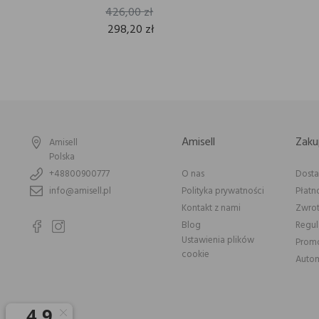
426,00 zł
298,20 zł
Amisell
Zaku
Amisell
Polska
+48800900777
O nas
Dost
info@amisell.pl
Polityka prywatności
Płatn
Kontakt z nami
Zwrot
Blog
Regu
Ustawienia plików
Prom
cookie
Autom