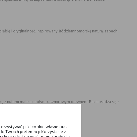
łębię i oryginalność. Inspirowany śródziemnomorską naturą, zapach
um, z nutami mate i ciepłym kaszmirowym drewnem. Baza osadza się z
orzystywać pliki cookie własne oraz
o Twoich preferencji. Korzystanie z
eli chcesz dostosować swoje zgody dla