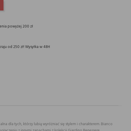
INTEREST
ienia powyżej 200 zł
raju od 250 zł! Wysyłka w 48H
a dla tych, którzy lubią wyróżniać się stylem i charakterem. Bianco
 połączeniu z innymi zapachami z kolekcji Giardino Benessere.