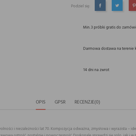
Podziel się:
UDOSTĘPNIJ
TWEETUJ
P
Min. 3 próbki gratis do zamów
Darmowa dostawa na terenie k
14 dni na zwrot
OPIS
GPSR
RECENZJE(0)
ości i niezależności lat 70. Kompozycja odważna, zmysłowa i wyrazista – idealn
rawową ostrość, nostalgię i nowoczesność. Doskonale sprawdzi się solo, jak i w