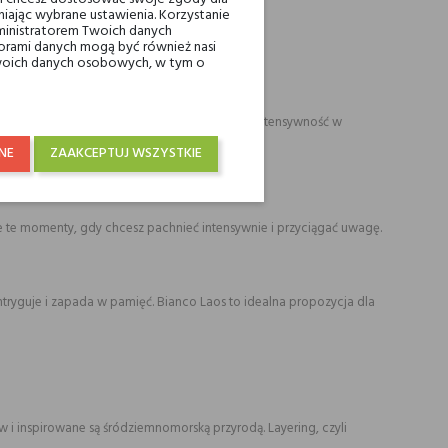
iając wybrane ustawienia. Korzystanie
ministratorem Twoich danych
ami danych mogą być również nasi
 Twoich danych osobowych, w tym o
 zapach każdemu, kto ceni indywidualność i intensywność w
NE
ZAAKCEPTUJ WSZYSTKIE
kie te momenty, gdy chcesz pachnieć intensywnie i przyciągać uwagę.
tryguje i zapada w pamięć. Bianco Laos to idealna propozycja dla
 i inspirowane są śródziemnomorską przyrodą. Layering, czyli