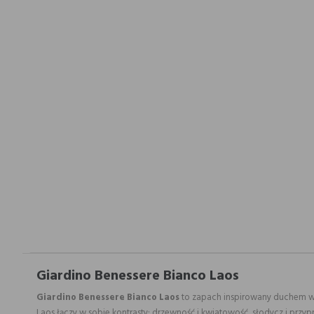
Giardino Benessere Bianco Laos
Giardino Benessere Bianco Laos
to zapach inspirowany duchem woln
Laos łączy w sobie kontrasty: drzewność i kwiatowość, słodycz i przyp