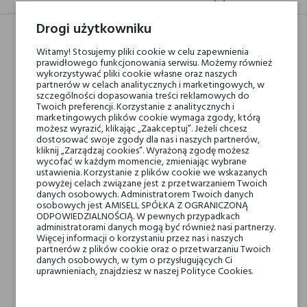
Drogi użytkowniku
Witamy! Stosujemy pliki cookie w celu zapewnienia
Nuty głowy
Kwiat moreli, Kwiat
prawidłowego funkcjonowania serwisu. Możemy również
brzoskwini, Czarny
wykorzystywać pliki cookie własne oraz naszych
partnerów w celach analitycznych i marketingowych, w
pieprz, Róża, Neroli i
szczególności dopasowania treści reklamowych do
Czarna porzeczka
Twoich preferencji. Korzystanie z analitycznych i
marketingowych plików cookie wymaga zgody, którą
możesz wyrazić, klikając „Zaakceptuj”. Jeżeli chcesz
dostosować swoje zgody dla nas i naszych partnerów,
Nuty serca
Irys, Drzewo tekowe,
kliknij „Zarządzaj cookies”. Wyrażoną zgodę możesz
Włoski fiołek, Cedr,
wycofać w każdym momencie, zmieniając wybrane
ustawienia. Korzystanie z plików cookie we wskazanych
Szafran, Kwiat
powyżej celach związane jest z przetwarzaniem Twoich
brzoskwini, Magnolia i
danych osobowych. Administratorem Twoich danych
osobowych jest AMISELL SPÓŁKA Z OGRANICZONĄ
Konwalia
ODPOWIEDZIALNOŚCIĄ. W pewnych przypadkach
administratorami danych mogą być również nasi partnerzy.
Więcej informacji o korzystaniu przez nas i naszych
Nuty bazy
Dąb, Brzoza, Kadzidło,
partnerów z plików cookie oraz o przetwarzaniu Twoich
Heban, Australijskie
danych osobowych, w tym o przysługujących Ci
uprawnieniach, znajdziesz w naszej Polityce Cookies.
drzewo sandałowe,
Mahoń, Paczula, Ambra i