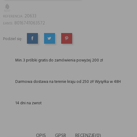
20633
REFERENCJA:
8016741063572
EAN13:
Podziel się:
UDOSTĘPNIJ
TWEETUJ
PINTEREST
Min. 3 próbki gratis do zamówienia powyżej 200 zł
Darmowa dostawa na terenie kraju od 250 zł! Wysyłka w 48H
14 dni na zwrot
OPIS
GPSR
RECENZJE(0)