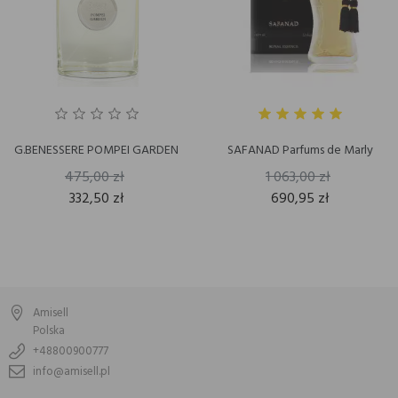
G.BENESSERE POMPEI GARDEN
SAFANAD Parfums de Marly
475,00 zł
1 063,00 zł
332,50 zł
690,95 zł
Amisell
Polska
+48800900777
info@amisell.pl