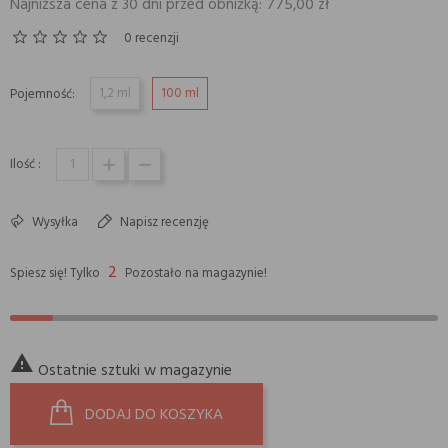
Najniższa cena z 30 dni przed obniżką: 775,00 zł
0 recenzji
1,2 ml
100 ml
Pojemność:
Ilość :
Wysyłka
Napisz recenzję
2
Spiesz się! Tylko
Pozostało na magazynie!

Ostatnie sztuki w magazynie
DODAJ DO KOSZYKA