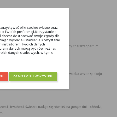
orzystywać pliki cookie własne oraz
o Twoich preferencji. Korzystanie z
eli chcesz dostosować swoje zgody dla
iając wybrane ustawienia. Korzystanie
ministratorem Twoich danych
enią nieoczywiste połączenia zapachowe i unikalny charakter perfum.
ami danych mogą być również nasi
 Twoich danych osobowych, w tym o
adników i afrodyzjakalnej aurze, ten zapach wprowadza w stan spokoju i
NE
ZAAKCEPTUJ WSZYSTKIE
ości i trwałości, świetnie nadaje się również na gorące dni – chłodzi,
k.