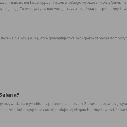
szych i najbardziej fascynujących historii włoskiego wybrzeża – solą z Cervii,
alną elegancję. To esencja życia nad wodą – czysta, orzeźwiająca i pełna zmysło
stężenia olejków (20%), które gwarantują trwałość i głębię zapachu. Kompozy
Salaria?
y przywodzi na myśl chłodny poranek nad morzem. Z czasem pojawia się wyraźna 
e piżmo, które wygładza całość, dodając jej eleganckiej zmysłowości. Zapach ut