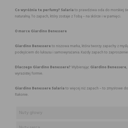
Co wyróżnia te perfumy?
Salaria
to prawdziwa oda do morskiej świ
naturalną. To zapach, który zostaje z Tobą – na skórze i w pamięci.
O marce Giardino Benessere
Giardino Benessere
to niszowa marka, która tworzy zapachy z myśl
podejściem do luksusu i samowyrażania. Każdy zapach to zaproszenie
Dlaczego Giardino Benessere?
Wybierając
Giardino Benessere
,
wyrazistej formie.
Giardino Benessere Salaria
to więcej niż zapach – to zmysłowe doś
flakonie.
Nuty głowy
Nuty serca