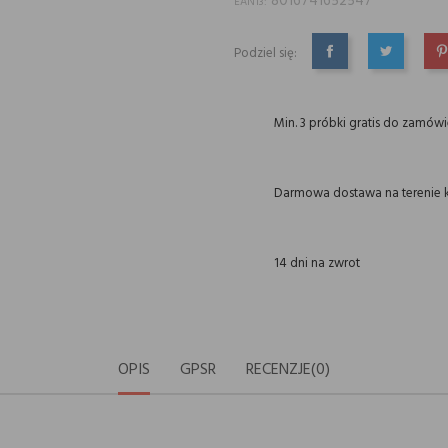
8016741652547
EAN13:
Podziel się:
UDOSTĘPNIJ
TWEETUJ
P
Min. 3 próbki gratis do zamów
Darmowa dostawa na terenie k
14 dni na zwrot
OPIS
GPSR
RECENZJE(0)