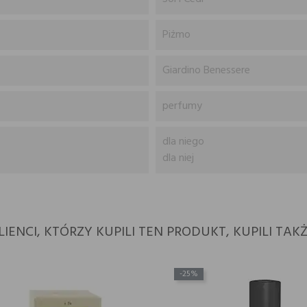
Piżmo
Giardino Benessere
perfumy
dla niego
dla niej
LIENCI, KTÓRZY KUPILI TEN PRODUKT, KUPILI TAKŻ
-25%