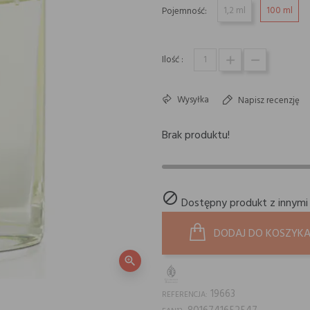
1,2 ml
100 ml
Pojemność:
Ilość :
Wysyłka
Napisz recenzję
Brak produktu!

Dostępny produkt z innymi
DODAJ DO KOSZYK
zoom_in
19663
REFERENCJA: