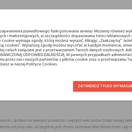
u zapewnienia prawidłowego funkcjonowania serwisu. Możemy również wyk
ych i marketingowych, w szczególności dopasowania treści reklamowych d
 cookie wymaga zgody, którą możesz wyrazić, klikając „Zaakceptuj”. Jeż
ządzaj cookies”. Wyrażoną zgodę możesz wycofać w każdym momencie, zmien
ej celach związane jest z przetwarzaniem Twoich danych osobowych. Ad
kkości i naturalnego stylu. Idealny dla miłośników morskich aromatów, którzy c
RANICZONĄ ODPOWIEDZIALNOŚCIĄ. W pewnych przypadkach administrator
pozwala dopasować zapach do własnych emocji i stylu życia.
taniu przez nas i naszych partnerów z plików cookie oraz o przetwarzaniu
dziesz w naszej Polityce Cookies.
a
orskiej bryzie i starożytnej trasie transportu. Dzięki bogactwu naturalnych skł
ZATWIERDŹ TYLKO WYMAGA
erem, ale bez przesady.
ywności, spotkań na świeżym powietrzu i ciepłych wieczorów. Dzięki swojej śwież
nie od pory roku, szczególnie jeśli chcesz zachować letni klimat przez cały ro