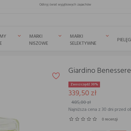
Odkryj świat wyjątkowych zapachów
UMY
MARKI
MARKI
keyboard_arrow_down
keyboard_arrow_down
keyboard_arrow_down
PIELĘ
E
NISZOWE
SELEKTYWNE
ssere SALARIA
Giardino Benesser
Zaoszczędź 30%
339,50 zł
485,00 zł
Najniższa cena z 30 dni przed o
0 recenzji