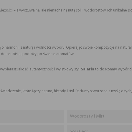
eżości – z wyczuwalną, ale nienachalną nutą soli i wodorostów. Ich unikalne p
ą o harmonii z naturą i wolności wyboru. Opierając swoje kompozycje na natura
 do osobistej podróży po świecie aromatów.
 wybierasz jakość, autentyczność i wyjątkowy styl.
Salaria
to doskonały wybór dla 
wiadczenie, które łączy naturę, historię i styl. Perfumy stworzone z myślą o ty
Wodorosty i Mirt
Sól i Cedr