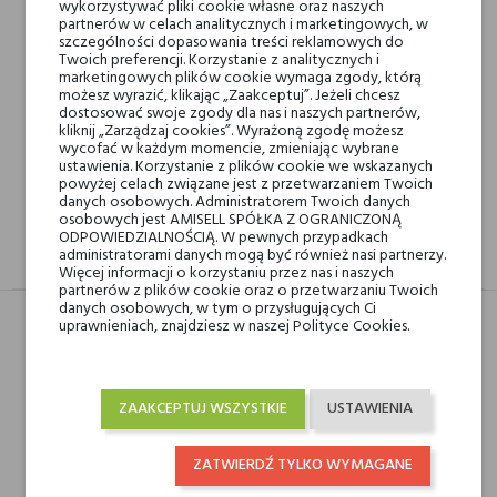
wykorzystywać pliki cookie własne oraz naszych
partnerów w celach analitycznych i marketingowych, w
szczególności dopasowania treści reklamowych do
Twoich preferencji. Korzystanie z analitycznych i
Darmowa dostawa na terenie kraju od 250 zł! Wysyłka w 48H
marketingowych plików cookie wymaga zgody, którą
możesz wyrazić, klikając „Zaakceptuj”. Jeżeli chcesz
dostosować swoje zgody dla nas i naszych partnerów,
kliknij „Zarządzaj cookies”. Wyrażoną zgodę możesz
14 dni na zwrot
wycofać w każdym momencie, zmieniając wybrane
ustawienia. Korzystanie z plików cookie we wskazanych
powyżej celach związane jest z przetwarzaniem Twoich
danych osobowych. Administratorem Twoich danych
osobowych jest AMISELL SPÓŁKA Z OGRANICZONĄ
ODPOWIEDZIALNOŚCIĄ. W pewnych przypadkach
administratorami danych mogą być również nasi partnerzy.
OPIS
GPSR
RECENZJE(0)
Więcej informacji o korzystaniu przez nas i naszych
partnerów z plików cookie oraz o przetwarzaniu Twoich
danych osobowych, w tym o przysługujących Ci
uprawnieniach, znajdziesz w naszej Polityce Cookies.
Typ
Produkt
ZAAKCEPTUJ WSZYSTKIE
USTAWIENIA
Pojemność
100 ml
ZATWIERDŹ TYLKO WYMAGANE
Marki Niszowe
Esteban Paris