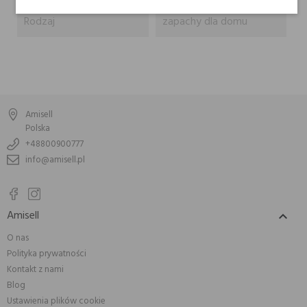
Rodzaj
zapachy dla domu
Amisell
Polska
+48800900777
info@amisell.pl
Amisell

O nas
Polityka prywatności
Kontakt z nami
Blog
Ustawienia plików cookie