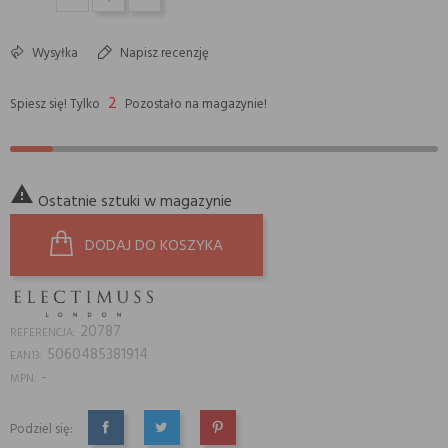
Wysyłka
Napisz recenzję
2
Spiesz się! Tylko
Pozostało na magazynie!

Ostatnie sztuki w magazynie
DODAJ DO KOSZYKA
20787
REFERENCJA:
5060485381914
EAN13:
-
MPN:
Podziel się:
UDOSTĘPNIJ
TWEETUJ
PINTEREST