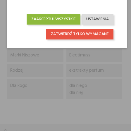
Nuty serca
Szafran, Lawenda i
Szałwia
ZAAKCEPTUJ WSZYSTKIE
USTAWIENIA
Nuty bazy
Ambra, Cedr i Mech
ZATWIERDŹ TYLKO WYMAGANE
dębowy
Marki Niszowe
Electimuss
Rodzaj
ekstrakty perfum
Dla kogo
dla niego
dla niej