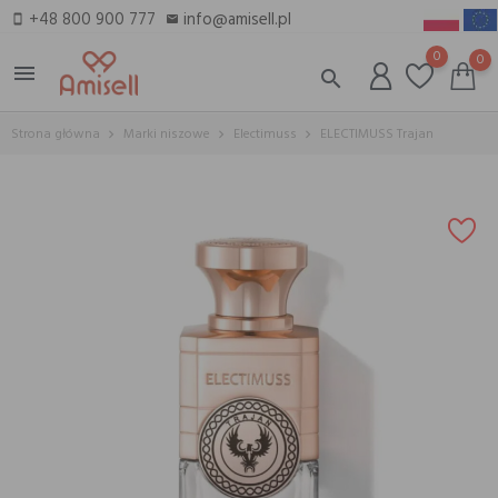
+48 800 900 777
info@amisell.pl
smartphone
email
0
0
menu
search
Strona główna
Marki niszowe
Electimuss
ELECTIMUSS Trajan