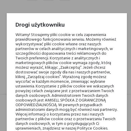
Min. 3 próbki gratis do zamówienia powyżej 200 zł
Drogi użytkowniku
Witamy! Stosujemy pliki cookie w celu zapewnienia
Darmowa dostawa na terenie kraju od 250 zł! Wysyłka w 48H
prawidłowego funkcjonowania serwisu. Możemy również
wykorzystywać pliki cookie własne oraz naszych
partnerów w celach analitycznych i marketingowych, w
szczególności dopasowania treści reklamowych do
14 dni na zwrot
Twoich preferencji. Korzystanie z analitycznych i
marketingowych plików cookie wymaga zgody, którą
możesz wyrazić, klikając „Zaakceptuj”. Jeżeli chcesz
dostosować swoje zgody dla nas i naszych partnerów,
kliknij „Zarządzaj cookies”. Wyrażoną zgodę możesz
wycofać w każdym momencie, zmieniając wybrane
ustawienia. Korzystanie z plików cookie we wskazanych
OPIS
GPSR
RECENZJE(0)
powyżej celach związane jest z przetwarzaniem Twoich
danych osobowych. Administratorem Twoich danych
osobowych jest AMISELL SPÓŁKA Z OGRANICZONĄ
ODPOWIEDZIALNOŚCIĄ. W pewnych przypadkach
administratorami danych mogą być również nasi partnerzy.
Nuty głowy
Czerwona pomarańcza,
Więcej informacji o korzystaniu przez nas i naszych
partnerów z plików cookie oraz o przetwarzaniu Twoich
Mandarynka, Cytryna i
danych osobowych, w tym o przysługujących Ci
Bergamotka
uprawnieniach, znajdziesz w naszej Polityce Cookies.