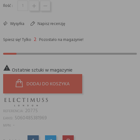
Ilość :
Wysyłka
Napisz recenzję
2
Spiesz się! Tylko
Pozostało na magazynie!

Ostatnie sztuki w magazynie
DODAJ DO KOSZYKA
20775
REFERENCJA:
5060485381969
EAN13:
-
MPN: