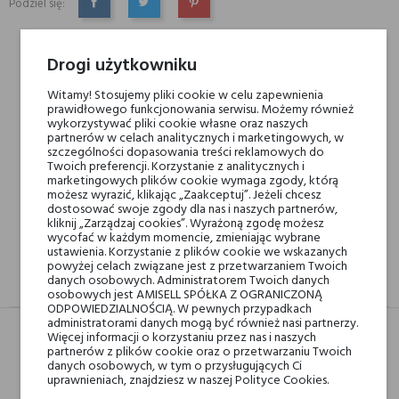
Podziel się:
UDOSTĘPNIJ
TWEETUJ
PINTEREST
Drogi użytkowniku
Min. 3 próbki gratis do zamówienia powyżej 200 zł
Witamy! Stosujemy pliki cookie w celu zapewnienia
prawidłowego funkcjonowania serwisu. Możemy również
wykorzystywać pliki cookie własne oraz naszych
Darmowa dostawa na terenie kraju od 250 zł! Wysyłka w 48H
partnerów w celach analitycznych i marketingowych, w
szczególności dopasowania treści reklamowych do
Twoich preferencji. Korzystanie z analitycznych i
marketingowych plików cookie wymaga zgody, którą
14 dni na zwrot
możesz wyrazić, klikając „Zaakceptuj”. Jeżeli chcesz
dostosować swoje zgody dla nas i naszych partnerów,
kliknij „Zarządzaj cookies”. Wyrażoną zgodę możesz
wycofać w każdym momencie, zmieniając wybrane
ustawienia. Korzystanie z plików cookie we wskazanych
powyżej celach związane jest z przetwarzaniem Twoich
danych osobowych. Administratorem Twoich danych
OPIS
GPSR
RECENZJE(0)
osobowych jest AMISELL SPÓŁKA Z OGRANICZONĄ
ODPOWIEDZIALNOŚCIĄ. W pewnych przypadkach
administratorami danych mogą być również nasi partnerzy.
Więcej informacji o korzystaniu przez nas i naszych
partnerów z plików cookie oraz o przetwarzaniu Twoich
Nuty głowy
Bergamotka
danych osobowych, w tym o przysługujących Ci
uprawnieniach, znajdziesz w naszej Polityce Cookies.