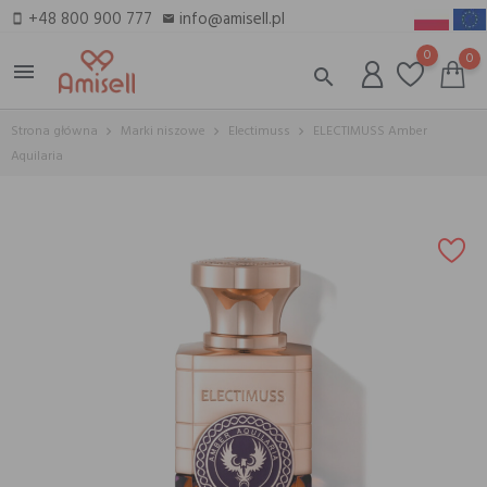
+48 800 900 777
info@amisell.pl
smartphone
email
0
0
menu
search
Strona główna
Marki niszowe
Electimuss
ELECTIMUSS Amber
Aquilaria