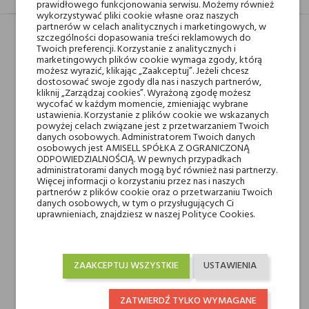
prawidłowego funkcjonowania serwisu. Możemy również
wykorzystywać pliki cookie własne oraz naszych
partnerów w celach analitycznych i marketingowych, w
szczególności dopasowania treści reklamowych do
Twoich preferencji. Korzystanie z analitycznych i
Nuty głowy
Piżmo, Owoce jałowca,
marketingowych plików cookie wymaga zgody, którą
możesz wyrazić, klikając „Zaakceptuj”. Jeżeli chcesz
Mirra, Pieprz czarny
dostosować swoje zgody dla nas i naszych partnerów,
kliknij „Zarządzaj cookies”. Wyrażoną zgodę możesz
wycofać w każdym momencie, zmieniając wybrane
Nuty serca
Kamelia, Czerwona róża,
ustawienia. Korzystanie z plików cookie we wskazanych
Goździk, Kwiat
powyżej celach związane jest z przetwarzaniem Twoich
danych osobowych. Administratorem Twoich danych
pomarańczy
osobowych jest AMISELL SPÓŁKA Z OGRANICZONĄ
ODPOWIEDZIALNOŚCIĄ. W pewnych przypadkach
administratorami danych mogą być również nasi partnerzy.
Nuty bazy
Wanilia, Paczula, Białe
Więcej informacji o korzystaniu przez nas i naszych
partnerów z plików cookie oraz o przetwarzaniu Twoich
piżmo, Drzewo
danych osobowych, w tym o przysługujących Ci
sandałowe, Zamsz
uprawnieniach, znajdziesz w naszej Polityce Cookies.
Marki Niszowe
dOrsay Paris
ZAAKCEPTUJ WSZYSTKIE
USTAWIENIA
Rodzaj
wody perfumowane
ZATWIERDŹ TYLKO WYMAGANE