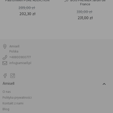
Paul Emilien PURE ADDICTION
„O” BOIS PREMIER Jardin de
France
289,00 zł
330,00 zł
202,30 zł
231,00 zł
Amisell
Polska
+48800900777
info@amisell.pl
Amisell

O nas
Polityka prywatności
Kontakt z nami
Blog