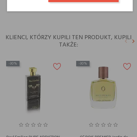
Dla kogo
dla niej
KLIENCI, KTÓRZY KUPILI TEN PRODUKT, KUPILI
keyboard_arrow_left
keyboard_arrow_right
TAKŻE:
Poprz
N
-30%
-30%