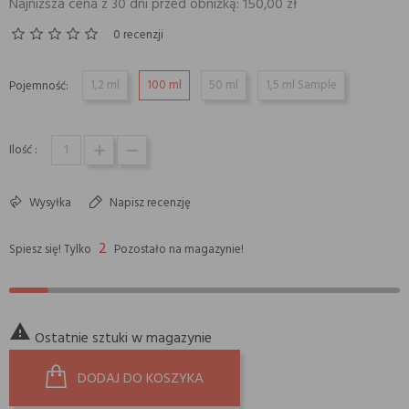
Najniższa cena z 30 dni przed obniżką: 150,00 zł
0 recenzji
1,2 ml
100 ml
50 ml
1,5 ml Sample
Pojemność:
Ilość :
Wysyłka
Napisz recenzję
2
Spiesz się! Tylko
Pozostało na magazynie!

Ostatnie sztuki w magazynie
DODAJ DO KOSZYKA