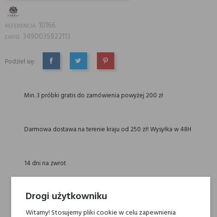
10166
REFERENCJA:
3490035922113
EAN13:
Podziel się:
UDOSTĘPNIJ
TWEETUJ
PINTEREST
Min. 3 próbki gratis do zamówienia powyżej 200 zł
Darmowa dostawa na terenie kraju od 250 zł! Wysyłka w 48H
14 dni na zwrot
Drogi użytkowniku
Witamy! Stosujemy pliki cookie w celu zapewnienia
OPIS
GPSR
RECENZJE(0)