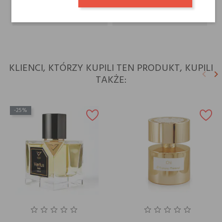
Dla kogo
dla niej
KLIENCI, KTÓRZY KUPILI TEN PRODUKT, KUPILI
keyboard_arrow_left
keyboard_arrow_right
TAKŻE:
Poprz
N
-25%