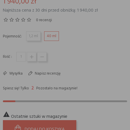
1 940,00 zł
Najniższa cena z 30 dni przed obniżką: 1 940,00 zł
0 recenzji
1,2 ml
40 ml
Pojemność:
Ilość :
Wysyłka
Napisz recenzję
2
Spiesz się! Tylko
Pozostało na magazynie!

Ostatnie sztuki w magazynie
DODAJ DO KOSZYKA