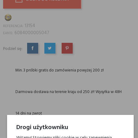
13154
REFERENCJA:
6084000005047
EAN13:
Podziel się:
UDOSTĘPNIJ
TWEETUJ
PINTEREST
Min. 3 próbki gratis do zamówienia powyżej 200 zł
Darmowa dostawa na terenie kraju od 250 zł! Wysyłka w 48H
14 dni na zwrot
Drogi użytkowniku
Witamy! Stosujemy pliki cookie w celu zapewnienia