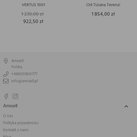
VERTUS 1001
CHI Tiziana Terenzi
1 230,00 zł
1 854,00 zł
922,50 zł
Amisell
Polska
+48800900777
info@amisell.pl
Amisell

O nas
Polityka prywatności
Kontakt z nami