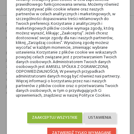
prawidłowego funkcjonowania serwisu. Możemy również
OPIS
GPSR
RECENZJE(0)
wykorzystywać pliki cookie własne oraz naszych
partnerów w celach analitycznych i marketingowych, w
szczególności dopasowania treści reklamowych do
Twoich preferencji. Korzystanie z analitycznych i
Nowy zapach dla kobiet to uzupełnienie naszej najnowszej kolekcji
marketingowych plików cookie wymaga zgody, którą
Opulent, która zaskakuje swą innowacyjnością i wyznacza zupełnie
możesz wyrazić, klikając „Zaakceptuj”. Jeżeli chcesz
nowe trendy.
dostosować swoje zgody dla nas i naszych partnerów,
kliknij „Zarządzaj cookies”. Wyrażoną zgodę możesz
wycofać w każdym momencie, zmieniając wybrane
ustawienia. Korzystanie z plików cookie we wskazanych
Firma Designer Shaik znana jest ze swych śmiałych kolekcji. Nie inaczej
powyżej celach związane jest z przetwarzaniem Twoich
jest również w tym przypadku. Naszych wyjątkowych flakonów
danych osobowych. Administratorem Twoich danych
zanurzonych w 18 karatowym różowym złocie nie sposób nie zauważyć,
osobowych jest AMISELL SPÓŁKA Z OGRANICZONĄ
ODPOWIEDZIALNOŚCIĄ. W pewnych przypadkach
a zapachy, które komponujemy, są uosobieniem klasycznej elegancji –
administratorami danych mogą być również nasi partnerzy.
co czyni je odpowiednimi na każdą okazję. Nowa seria zapachów
Więcej informacji o korzystaniu przez nas i naszych
partnerów z plików cookie oraz o przetwarzaniu Twoich
jeszcze wyżej podnosi status naszych nagradzanych perfum i jest
danych osobowych, w tym o przysługujących Ci
dostępna jako edycja limitowana w perfumerii Mon Credo.
uprawnieniach, znajdziesz w naszej Polityce Cookies.
Marki Niszowe
Designer Shaik
ZAAKCEPTUJ WSZYSTKIE
USTAWIENIA
Rodzaj
wody perfumowane
ZATWIERDŹ TYLKO WYMAGANE