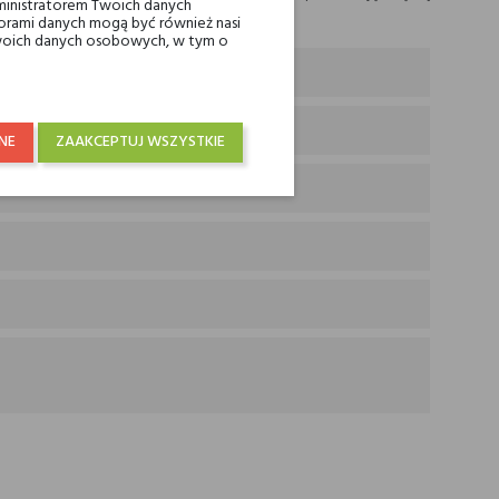
ministratorem Twoich danych
ami danych mogą być również nasi
 Twoich danych osobowych, w tym o
ut róży majowej
NE
ZAAKCEPTUJ WSZYSTKIE
wanilia i skóra