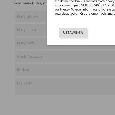
z plików cookie we wskazanych powyż
skóry, symbolu klasy i trwałości.
osobowych jest AMISELL SPÓŁKA Z OG
partnerzy. Więcej informacji o korzys
przysługujących Ci uprawnieniach, znaj
Nuty głowy
Nuty serca
USTAWIENIA
Nuty bazy
Marki Niszowe
Rodzaj
Dla kogo