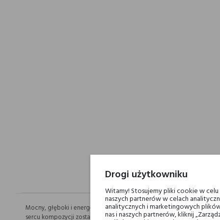
Drogi użytkowniku
Witamy! Stosujemy pliki cookie w cel
naszych partnerów w celach analityczn
analitycznych i marketingowych plików
Mocny, głęboki i energetyzujący zapach. W otwarciu splot eleganck
nas i naszych partnerów, kliknij „Zar
sercu kompozycji zostały uzupełnione kwiatowym akordem wyrafinowanej 