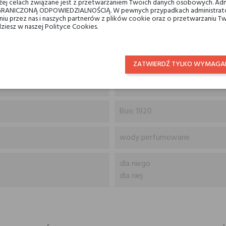
ej celach związane jest z przetwarzaniem Twoich danych osobowych. Ad
RANICZONĄ ODPOWIEDZIALNOŚCIĄ. W pewnych przypadkach administrator
taniu przez nas i naszych partnerów z plików cookie oraz o przetwarzaniu
dziesz w naszej Polityce Cookies.
imbir, kadzidło, malina i sosna
drzewo gwajakowe, irys, absol
ZATWIERDŹ TYLKO WYMAGA
benzoes, wosk pszczeli, tytoń, 
Bois 1920
wody perfumowane
dla niego
dla niej