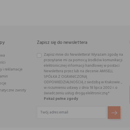
py
Zapisz się do newslettera
Zapisz mnie do Newslettera! Wyrażam zgodę na
awa
przesyłanie mi za pomocą środków komunikacji
ości
elektronicznej informacji handlowej w postaci
y i reklamacje
Newslettera przez lub na zlecenie AMISELL
lamin
SPÓŁKA Z OGRANICZONĄ
ODPOWIEDZIALNOŚCIĄ z siedzibą w Krakowie. ,
ocje
w rozumieniu ustawy z dnia 18 lipca 2002 r. o
atyczne zwroty
świadczeniu usług drogą elektroniczną.*
Pokaż pełne zgody