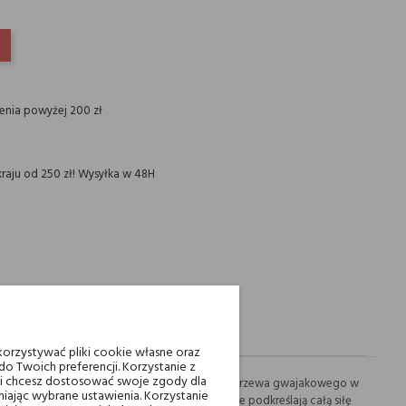
INTEREST
ienia powyżej 200 zł
raju od 250 zł! Wysyłka w 48H
orzystywać pliki cookie własne oraz
o Twoich preferencji. Korzystanie z
eli chcesz dostosować swoje zgody dla
alinowym akcentem. Tajemnicze i zmysłowe nuty drzewa gwajakowego w
iając wybrane ustawienia. Korzystanie
wic (benzoes i wosk pszczeli) i wanilii, które podkreślają całą siłę