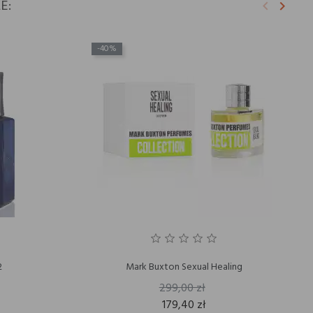
E:
keyboard_arrow_left
keyboard_arrow_right
Poprzedni
Nastę
-40%
2
Mark Buxton Sexual Healing
299,00 zł
179,40 zł