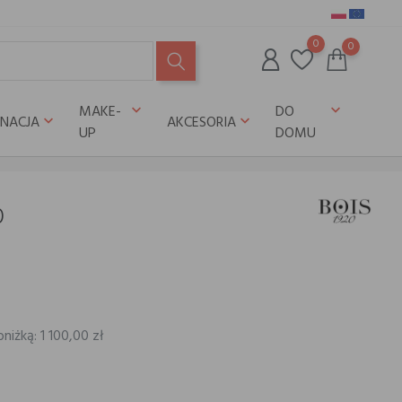
0
0
MAKE-
DO
keyboard_arrow_down
keyboard_arrow_down
GNACJA
AKCESORIA
keyboard_arrow_down
keyboard_arrow_down
UP
DOMU
0
niżką: 1 100,00 zł