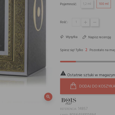
1,2 ml
100 ml
Pojemność:
Ilość :
Wysyłka
Napisz recenzję
2
Spiesz się! Tylko
Pozostało na mag

Ostatnie sztuki w magazyn
DODAJ DO KOSZYK
zoom_in
14857
REFERENCJA: