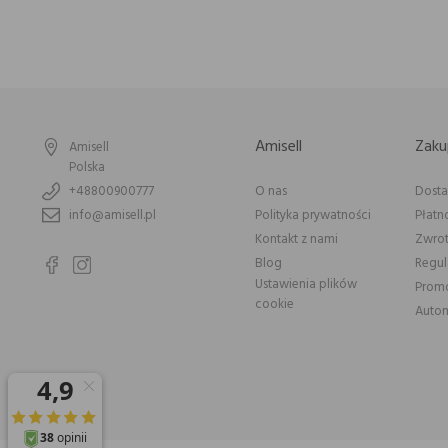
Amisell
Zaku
Amisell
Polska
+48800900777
O nas
Dost
info@amisell.pl
Polityka prywatności
Płatn
Kontakt z nami
Zwrot
Blog
Regu
Ustawienia plików
Prom
cookie
Autom