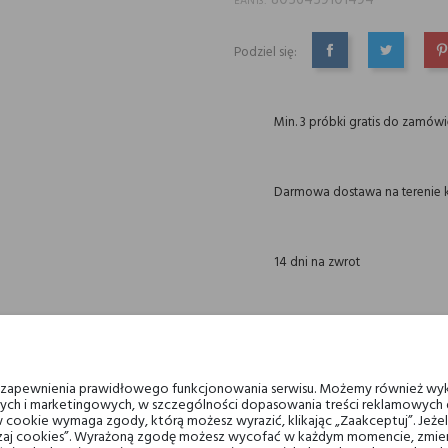
8056459101494
EAN13:
Podziel się:
UDOSTĘPNIJ
TWEETUJ
P
Min. 3 próbki gratis do zamów
Darmowa dostawa na terenie k
14 dni na zwrot
OPIS
GPSR
RECENZJE(0)
u zapewnienia prawidłowego funkcjonowania serwisu. Możemy również wyk
ych i marketingowych, w szczególności dopasowania treści reklamowych d
 cookie wymaga zgody, którą możesz wyrazić, klikając „Zaakceptuj”. Jeż
ich niuansów imbiru i kadzidła miesza się z aromatem sosny, doprawionym m
ządzaj cookies”. Wyrażoną zgodę możesz wycofać w każdym momencie, zmien
róży i pudrowego irysa. Baza to ciemny i intensywny melanż tytoniu, gęstych ży