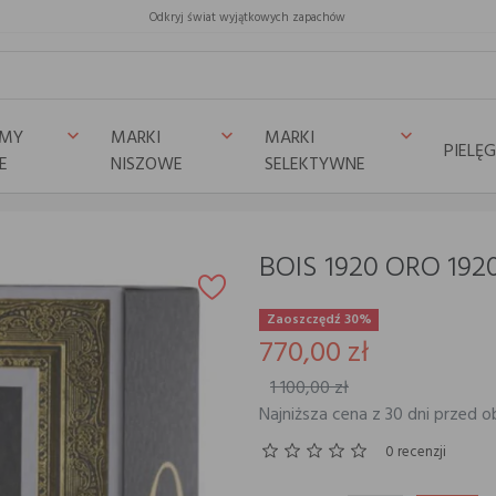
Odkryj świat wyjątkowych zapachów
UMY
MARKI
MARKI
keyboard_arrow_down
keyboard_arrow_down
keyboard_arrow_down
PIELĘ
E
NISZOWE
SELEKTYWNE
BOIS 1920 ORO 192
Zaoszczędź 30%
770,00 zł
1 100,00 zł
Najniższa cena z 30 dni przed ob
0 recenzji