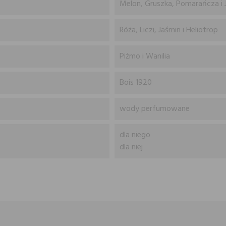
Melon, Gruszka, Pomarańcza i 
Róża, Liczi, Jaśmin i Heliotrop
Piżmo i Wanilia
Bois 1920
wody perfumowane
dla niego
dla niej