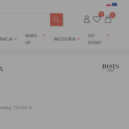
0
0
MAKE-
DO
keyboard_arrow_down
keyboard_arrow_down
GNACJA
AKCESORIA
keyboard_arrow_down
keyboard_arrow_down
UP
DOMU
A
bniżką: 750,00 zł