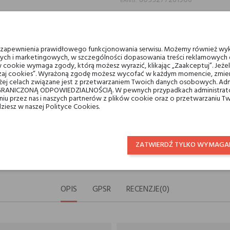
8055277281906
EAN13:
Podziel się:
UDOSTĘPNIJ
TWEETUJ
P
u zapewnienia prawidłowego funkcjonowania serwisu. Możemy również wyk
ych i marketingowych, w szczególności dopasowania treści reklamowych d
Min. 3 próbki gratis do zamów
 cookie wymaga zgody, którą możesz wyrazić, klikając „Zaakceptuj”. Jeż
ządzaj cookies”. Wyrażoną zgodę możesz wycofać w każdym momencie, zmien
ej celach związane jest z przetwarzaniem Twoich danych osobowych. Ad
RANICZONĄ ODPOWIEDZIALNOŚCIĄ. W pewnych przypadkach administrator
taniu przez nas i naszych partnerów z plików cookie oraz o przetwarzaniu
Darmowa dostawa na terenie k
dziesz w naszej Polityce Cookies.
14 dni na zwrot
ZATWIERDŹ TYLKO WYMAGA
OPIS
GPSR
RECENZJE(0)