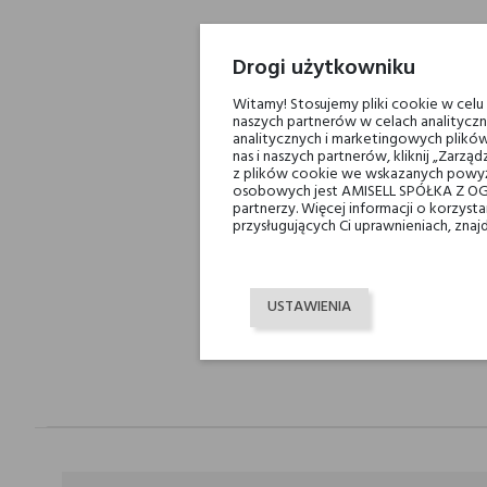
Drogi użytkowniku
Witamy! Stosujemy pliki cookie w cel
naszych partnerów w celach analityczn
analitycznych i marketingowych plików
nas i naszych partnerów, kliknij „Zar
z plików cookie we wskazanych powyż
osobowych jest AMISELL SPÓŁKA Z OG
partnerzy. Więcej informacji o korzys
przysługujących Ci uprawnieniach, znaj
USTAWIENIA