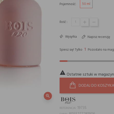
50 ml
Pojemność:
Ilość :
Wysyłka
Napisz recenzję
1
Spiesz się! Tylko
Pozostało na mag

Ostatnie sztuki w magazyn
DODAJ DO KOSZYK
zoom_in
19735
REFERENCJA: