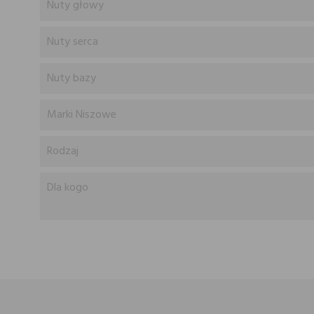
Nuty głowy
Nuty serca
Nuty bazy
Marki Niszowe
Rodzaj
Dla kogo