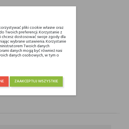
INTEREST
orzystywać pliki cookie własne oraz
o Twoich preferencji. Korzystanie z
ienia powyżej 200 zł
eli chcesz dostosować swoje zgody dla
iając wybrane ustawienia. Korzystanie
ministratorem Twoich danych
ami danych mogą być również nasi
 Twoich danych osobowych, w tym o
raju od 250 zł! Wysyłka w 48H
NE
ZAAKCEPTUJ WSZYSTKIE