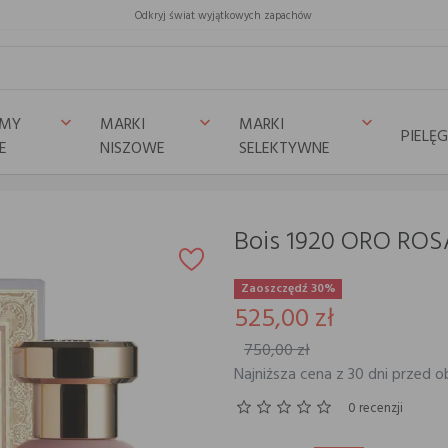
Odkryj świat wyjątkowych zapachów
UMY
MARKI
MARKI
keyboard_arrow_down
keyboard_arrow_down
keyboard_arrow_down
PIELĘ
E
NISZOWE
SELEKTYWNE
Bois 1920 ORO ROS
Zaoszczędź 30%
525,00 zł
750,00 zł
Najniższa cena z 30 dni przed o
0 recenzji