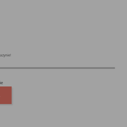
azynie!
ie
A