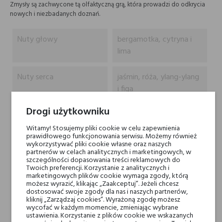
Zmysły są zachwycone tą olfaktyczną grą, która prowadzi do odkrycia
nowych i niezbadanych doznań.
Nuty głowy
bergamotka, cytryna i
lima
Nuty serca
jaśmin, róża, ylang-ylang
i figa
Drogi użytkowniku
Nuty bazy
cynamon, agar (oud),
brzoza, mech dębowy,
Witamy! Stosujemy pliki cookie w celu zapewnienia
prawidłowego funkcjonowania serwisu. Możemy również
paczula, szafran, drzewo
wykorzystywać pliki cookie własne oraz naszych
sandałowe, ambra,
partnerów w celach analitycznych i marketingowych, w
szczególności dopasowania treści reklamowych do
cywet, piżmo i korzeń
Twoich preferencji. Korzystanie z analitycznych i
irysa
marketingowych plików cookie wymaga zgody, którą
możesz wyrazić, klikając „Zaakceptuj”. Jeżeli chcesz
dostosować swoje zgody dla nas i naszych partnerów,
Marki Niszowe
Blend Oud
kliknij „Zarządzaj cookies”. Wyrażoną zgodę możesz
wycofać w każdym momencie, zmieniając wybrane
ustawienia. Korzystanie z plików cookie we wskazanych