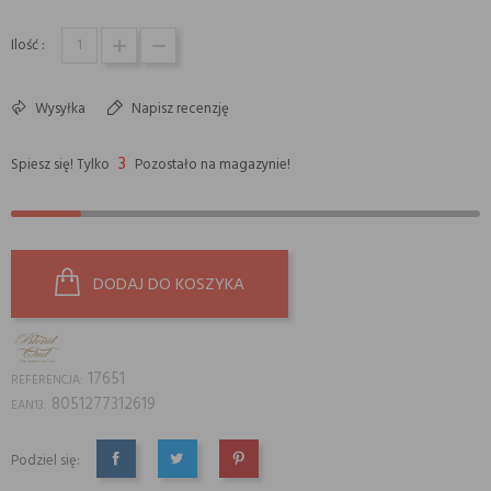
Ilość :
Wysyłka
Napisz recenzję
3
Spiesz się! Tylko
Pozostało na magazynie!
DODAJ DO KOSZYKA
17651
REFERENCJA:
8051277312619
EAN13:
Podziel się:
UDOSTĘPNIJ
TWEETUJ
PINTEREST