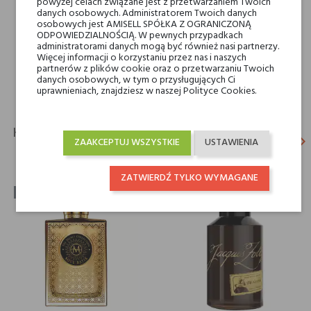
powyżej celach związane jest z przetwarzaniem Twoich
Rodzaj
wody perfumowane
danych osobowych. Administratorem Twoich danych
osobowych jest AMISELL SPÓŁKA Z OGRANICZONĄ
ODPOWIEDZIALNOŚCIĄ. W pewnych przypadkach
Dla kogo
dla niego
administratorami danych mogą być również nasi partnerzy.
dla niej
Więcej informacji o korzystaniu przez nas i naszych
partnerów z plików cookie oraz o przetwarzaniu Twoich
danych osobowych, w tym o przysługujących Ci
uprawnieniach, znajdziesz w naszej Polityce Cookies.
KLIENCI, KTÓRZY KUPILI TEN PRODUKT, KUPILI
keyboard_arrow_left
keyboard_arrow_right
ZAAKCEPTUJ WSZYSTKIE
USTAWIENIA
TAKŻE:
Poprz
N
ZATWIERDŹ TYLKO WYMAGANE
-30%