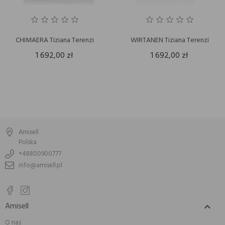
CHIMAERA Tiziana Terenzi
WIRTANEN Tiziana Terenzi
1 692,00 zł
1 692,00 zł
Amisell
Polska
+48800900777
info@amisell.pl
Amisell

O nas