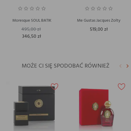
Moresque SOUL BATIK
Me Gustas Jacques Zolty
495,00 zł
519,00 zł
346,50 zł
MOŻE CI SIĘ SPODOBAĆ RÓWNIEŻ
keyboard_arrow_left
keyboard_arrow_right
Poprz
N