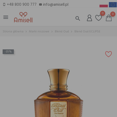
+48 800 900 777
info@amisell.pl
smartphone
email
0
0
menu
search
Strona główna
Marki niszowe
Blend Oud
Blend Oud ECLIPSE
-35%