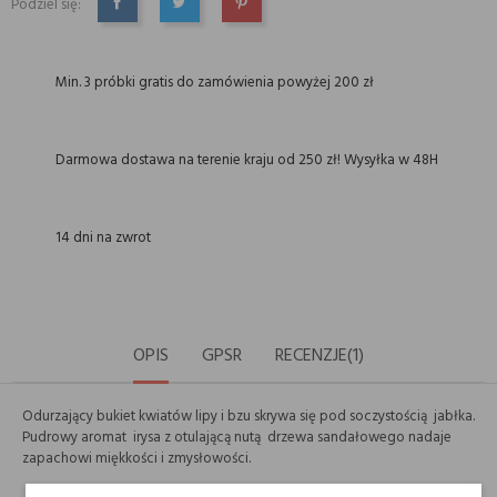
Podziel się:
UDOSTĘPNIJ
TWEETUJ
PINTEREST
Min. 3 próbki gratis do zamówienia powyżej 200 zł
Darmowa dostawa na terenie kraju od 250 zł! Wysyłka w 48H
14 dni na zwrot
OPIS
GPSR
RECENZJE(1)
Odurzający bukiet kwiatów lipy i bzu skrywa się pod soczystością jabłka.
Pudrowy aromat irysa z otulającą nutą drzewa sandałowego nadaje
zapachowi miękkości i zmysłowości.