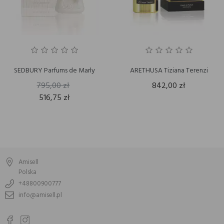
SEDBURY Parfums de Marly
ARETHUSA Tiziana Terenzi
795,00 zł
842,00 zł
516,75 zł
Amisell
Polska
+48800900777
info@amisell.pl