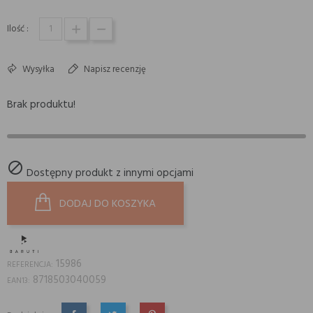
Ilość :
Wysyłka
Napisz recenzję
Brak produktu!

Dostępny produkt z innymi opcjami
DODAJ DO KOSZYKA
15986
REFERENCJA:
8718503040059
EAN13: