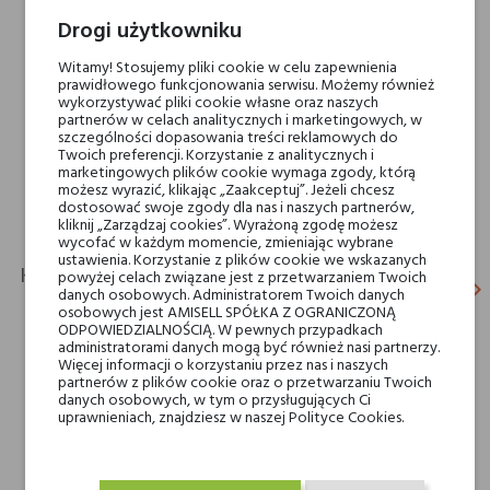
Marki Niszowe
Baruti
Drogi użytkowniku
Witamy! Stosujemy pliki cookie w celu zapewnienia
Rodzaj
wody perfumowane
prawidłowego funkcjonowania serwisu. Możemy również
wykorzystywać pliki cookie własne oraz naszych
partnerów w celach analitycznych i marketingowych, w
Dla kogo
dla niego
szczególności dopasowania treści reklamowych do
Twoich preferencji. Korzystanie z analitycznych i
dla niej
marketingowych plików cookie wymaga zgody, którą
możesz wyrazić, klikając „Zaakceptuj”. Jeżeli chcesz
dostosować swoje zgody dla nas i naszych partnerów,
kliknij „Zarządzaj cookies”. Wyrażoną zgodę możesz
wycofać w każdym momencie, zmieniając wybrane
ustawienia. Korzystanie z plików cookie we wskazanych
KLIENCI, KTÓRZY KUPILI TEN PRODUKT, KUPILI
powyżej celach związane jest z przetwarzaniem Twoich
keyboard_arrow_left
keyboard_arrow_right
danych osobowych. Administratorem Twoich danych
TAKŻE:
Poprz
N
osobowych jest AMISELL SPÓŁKA Z OGRANICZONĄ
ODPOWIEDZIALNOŚCIĄ. W pewnych przypadkach
administratorami danych mogą być również nasi partnerzy.
Więcej informacji o korzystaniu przez nas i naszych
-30%
partnerów z plików cookie oraz o przetwarzaniu Twoich
danych osobowych, w tym o przysługujących Ci
uprawnieniach, znajdziesz w naszej Polityce Cookies.