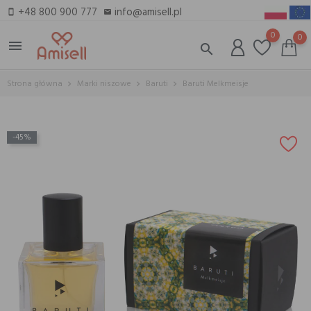
+48 800 900 777
info@amisell.pl
smartphone
email
0
0
menu
search
Strona główna
Marki niszowe
Baruti
Baruti Melkmeisje
-45%