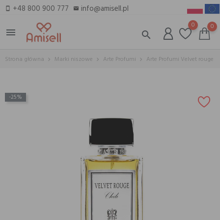
+48 800 900 777
info@amisell.pl
smartphone
email
0
0
menu
search
Strona główna
Marki niszowe
Arte Profumi
Arte Profumi Velvet rouge
-25%