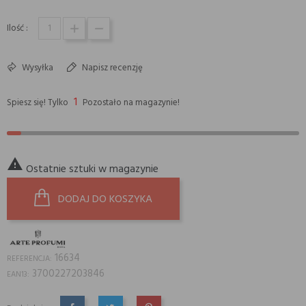
Ilość :
Wysyłka
Napisz recenzję
1
Spiesz się! Tylko
Pozostało na magazynie!

Ostatnie sztuki w magazynie
DODAJ DO KOSZYKA
16634
REFERENCJA:
3700227203846
EAN13: