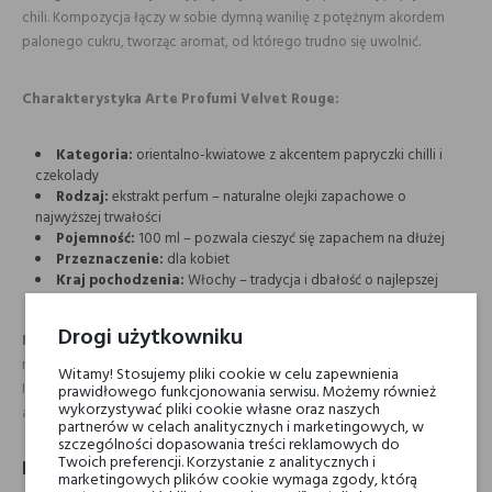
chili. Kompozycja łączy w sobie dymną wanilię z potężnym akordem
palonego cukru, tworząc aromat, od którego trudno się uwolnić.
Charakterystyka Arte Profumi Velvet Rouge:
Kategoria:
orientalno-kwiatowe z akcentem papryczki chilli i
czekolady
Rodzaj:
ekstrakt perfum – naturalne olejki zapachowe o
najwyższej trwałości
Pojemność:
100 ml – pozwala cieszyć się zapachem na dłużej
Przeznaczenie:
dla kobiet
Kraj pochodzenia:
Włochy – tradycja i dbałość o najlepszej
jakości składniki
Drogi użytkowniku
Dla kogo?
Perfumy
Arte Profumi Velvet Rouge
to zapach dla
miłośników rozgrzewających, orientalnych perfum z nutą słodyczy.
Witamy! Stosujemy pliki cookie w celu zapewnienia
Idealny wybór dla osób poszukujących intensywnych, zmysłowych
prawidłowego funkcjonowania serwisu. Możemy również
wykorzystywać pliki cookie własne oraz naszych
aromatów.
partnerów w celach analitycznych i marketingowych, w
szczególności dopasowania treści reklamowych do
Twoich preferencji. Korzystanie z analitycznych i
Ekstrakt perfum Arte Profumi Velvet Rouge
marketingowych plików cookie wymaga zgody, którą