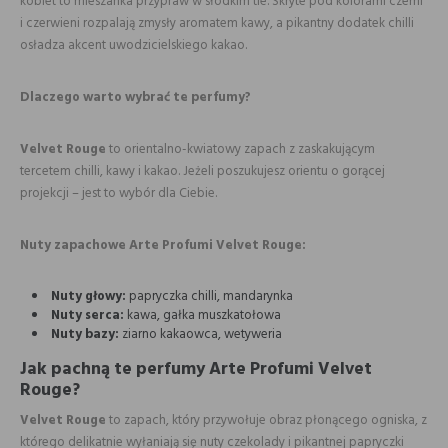
kobiet to mieszanka przypraw w słodkim tle. Skryte pod kolorami czerni
i czerwieni rozpalają zmysły aromatem kawy, a pikantny dodatek chilli
osładza akcent uwodzicielskiego kakao.
Dlaczego warto wybrać te perfumy?
Velvet Rouge
to orientalno-kwiatowy zapach z zaskakującym
tercetem chilli, kawy i kakao. Jeżeli poszukujesz orientu o gorącej
projekcji – jest to wybór dla Ciebie.
Nuty zapachowe Arte Profumi Velvet Rouge:
Nuty głowy:
papryczka chilli, mandarynka
Nuty serca:
kawa, gałka muszkatołowa
Nuty bazy:
ziarno kakaowca, wetyweria
Jak pachną te perfumy Arte Profumi Velvet
Rouge?
Velvet Rouge
to zapach, który przywołuje obraz płonącego ogniska, z
którego delikatnie wyłaniają się nuty czekolady i pikantnej papryczki