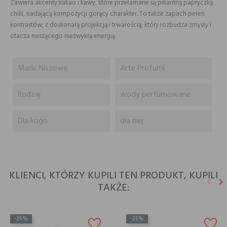
Zawiera akcenty kakao i kawy, które przełamane są pikantną papryczką
chilli, nadającą kompozycji gorący charakter. To także zapach pełen
kontrastów, z doskonałą projekcją i trwałością, który rozbudza zmysły i
otacza noszącego niezwykłą energią.
Marki Niszowe
Arte Profumi
Rodzaj
wody perfumowane
Dla kogo
dla niej
KLIENCI, KTÓRZY KUPILI TEN PRODUKT, KUPILI
keyboard_arrow_left
keyboard_arrow_right
TAKŻE:
Poprz
N
-25%
-25%