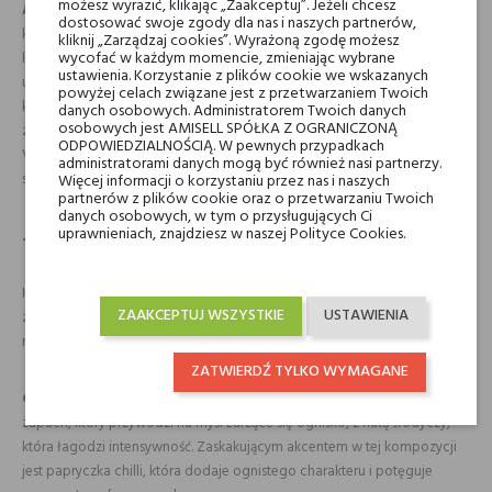
możesz wyrazić, klikając „Zaakceptuj”. Jeżeli chcesz
Arte Profumi Velvet Rouge
to kompozycja, która może początkowo
dostosować swoje zgody dla nas i naszych partnerów,
kojarzyć się z zapachem róży, jednak w rzeczywistości jest to orientalno-
kliknij „Zarządzaj cookies”. Wyrażoną zgodę możesz
wycofać w każdym momencie, zmieniając wybrane
kwiatowy zapach pełen przypraw, osadzony na słodkim tle. W jej głębi,
ustawienia. Korzystanie z plików cookie we wskazanych
ukryte pod barwami czerni i czerwieni, rozbudzają zmysły nuty kakao i
powyżej celach związane jest z przetwarzaniem Twoich
kawy, podczas gdy pikantny akcent chilli łagodzi sensualną lukrecję. To
danych osobowych. Administratorem Twoich danych
osobowych jest AMISELL SPÓŁKA Z OGRANICZONĄ
zapach daleki od lekkości – raczej gorący, intensywny i dominujący.
ODPOWIEDZIALNOŚCIĄ. W pewnych przypadkach
Velvet Rouge wyróżnia się znakomitą projekcją i trwałością, otulając
administratorami danych mogą być również nasi partnerzy.
skórę przez wiele godzin, nie tracąc przy tym swojej mocy.
Więcej informacji o korzystaniu przez nas i naszych
partnerów z plików cookie oraz o przetwarzaniu Twoich
danych osobowych, w tym o przysługujących Ci
uprawnieniach, znajdziesz w naszej Polityce Cookies.
Jak używać Arte Profumi Velvet Rouge?
Kompozycję tę warto wybrać w chłodniejsze dni, zwłaszcza jesienno-
ZAAKCEPTUJ WSZYSTKIE
USTAWIENIA
zimową porą. Nanieś na skórę w miejscach pulsujących, aby zapach
mógł się rozwijać i utrzymywać przez cały dzień.
ZATWIERDŹ TYLKO WYMAGANE
Co wyróżnia te perfumy?
Perfumy
Arte Profumi Velvet Rouge
to
zapach, który przywodzi na myśl żarzące się ognisko, z nutą słodyczy,
która łagodzi intensywność. Zaskakującym akcentem w tej kompozycji
jest papryczka chilli, która dodaje ognistego charakteru i potęguje