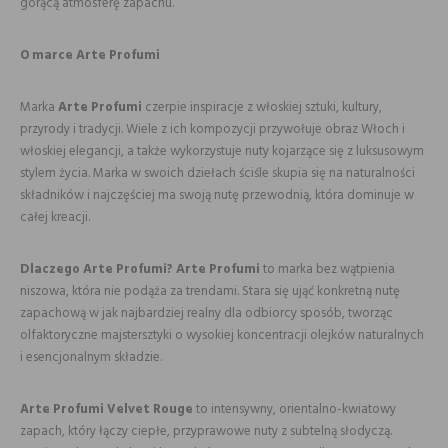
gorącą atmosferę zapachu.
O marce Arte Profumi
Marka
Arte Profumi
czerpie inspiracje z włoskiej sztuki, kultury,
przyrody i tradycji. Wiele z ich kompozycji przywołuje obraz Włoch i
włoskiej elegancji, a także wykorzystuje nuty kojarzące się z luksusowym
stylem życia. Marka w swoich dziełach ściśle skupia się na naturalności
składników i najczęściej ma swoją nutę przewodnią, która dominuje w
całej kreacji.
Dlaczego Arte Profumi?
Arte Profumi
to marka bez wątpienia
niszowa, która nie podąża za trendami. Stara się ująć konkretną nutę
zapachową w jak najbardziej realny dla odbiorcy sposób, tworząc
olfaktoryczne majstersztyki o wysokiej koncentracji olejków naturalnych
i esencjonalnym składzie.
Arte Profumi Velvet Rouge
to intensywny, orientalno-kwiatowy
zapach, który łączy ciepłe, przyprawowe nuty z subtelną słodyczą.