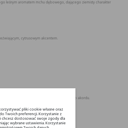
bitego leśnym aromatem mchu dębowego, dającego ziemisty charakter
rzeźwiającym, cytrusowym akcentem.
 wytrawny klimat, w którym nie brakuje słonego akordu.
orzystywać pliki cookie własne oraz
o Twoich preferencji. Korzystanie z
eli chcesz dostosować swoje zgody dla
iając wybrane ustawienia. Korzystanie
ministratorem Twoich danych