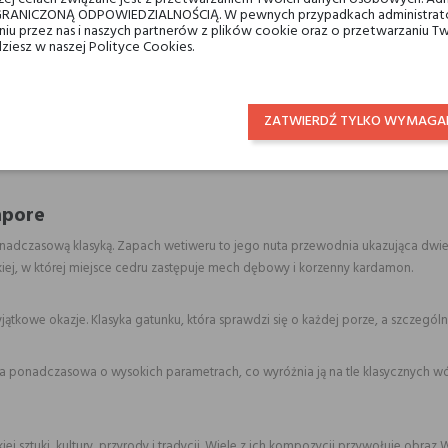
RANICZONĄ ODPOWIEDZIALNOŚCIĄ. W pewnych przypadkach administrator
 dodatku wody gwarantujące wysoką trwałość.
taniu przez nas i naszych partnerów z plików cookie oraz o przetwarzaniu
j.
dziesz w naszej Polityce Cookies.
.
ym ceni się jakość i tradycję.
ZATWIERDŹ TYLKO WYMAGA
nku, dlatego szczególnie przypadnie do gustu miłośnikom kolońskich aromatów
mpore
dczasową klasyką. Zapach wetiweru to jego nuta przewodnia ukazująca dwie s
kiej, w której miejsce cedru zastępuje mech dębowy i korzenny kardamon.
wyjątkowe okazje. Klasyka gatunku, która sprawdzi się o każdej porze, a szczeg
 ponadczasowa o wysokich parametrach, co wyróżnia ją na tle klasycznych w
ej sztuki, kultury, przyrody i tradycji. Wiele z ich kompozycji przywołuje obraz W