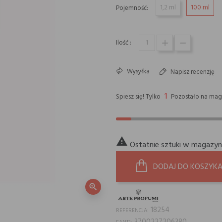
1,2 ml
100 ml
Pojemność:
Ilość :
Wysyłka
Napisz recenzję
1
Spiesz się! Tylko
Pozostało na mag

Ostatnie sztuki w magazyn
DODAJ DO KOSZYK
zoom_in
18254
REFERENCJA: