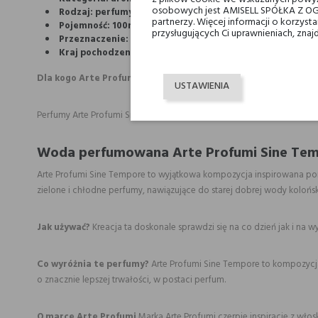
osobowych jest AMISELL SPÓŁKA Z OG
Rodzaj: perfumy- 40% stężenie olejków naturalnych bez
partnerzy. Więcej informacji o korzys
Pojemność: 100ml- pozwala cieszyć się zapachem na dłuże
przysługujących Ci uprawnieniach, znaj
Przeznaczenie: unisex- zarówno dla kobiet jak i mężczyzn
Kraj pochodzenia: Włochy- olfaktoryczne bogactwo, w któr
Dla kogo Arte Profumi Sine Tempore?
USTAWIENIA
Perfumy Arte Profumi Sine Tempore to przede wszystkim klasyka gatu
Woda perfumowana Arte Profumi Sine Te
Arte Profumi Sine Tempore to wyjątkowa kompozycja inspirowana pona
zielone i chłodne perfumy, nawiązujące do starej dobrej wody kolońs
Jak używać?
Kreacja ta doskonale sprawdzi się na co dzień jak i na 
Co wyróżnia te perfumy?
Arte Profumi Sine Tempore to kompozycja
o znacznie lepszej trwałości, w postaci perfum.
O marce Arte Profumi
Marka Arte Profumi czerpie inspiracje z włoski