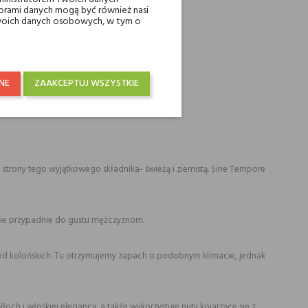
ami danych mogą być również nasi
 Twoich danych osobowych, w tym o
NE
ZAAKCEPTUJ WSZYSTKIE
.
trony tego wyjątkowego składnika- świeżą i ziemistą. Sine Tempore
ólnie przypadnie do gustu mężczyznom.
ód kolońskich. Tu otrzymujemy zapach o podobnym klimacie, jednak
łoch i włoskiej elegancji, a także wykorzystuje nuty kojarzące się z