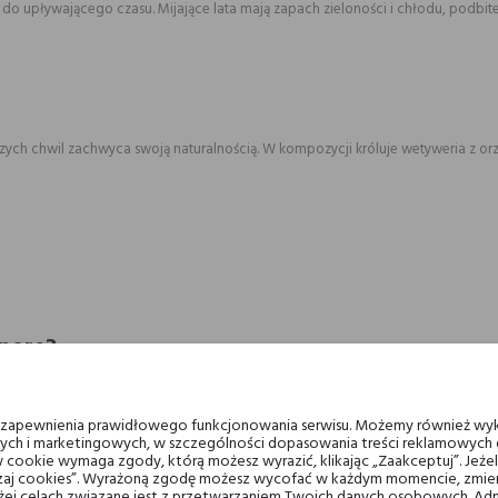
e do upływającego czasu. Mijające lata mają zapach zieloności i chłodu, pod
ych chwil zachwyca swoją naturalnością. W kompozycji króluje wetyweria z o
mpore?
niu. Wyraźnie wyczuwalna wetyweria zestawiona z limonką tworzy orzeźwiający,
u zapewnienia prawidłowego funkcjonowania serwisu. Możemy również wyk
ych i marketingowych, w szczególności dopasowania treści reklamowych d
 cookie wymaga zgody, którą możesz wyrazić, klikając „Zaakceptuj”. Jeż
ządzaj cookies”. Wyrażoną zgodę możesz wycofać w każdym momencie, zmien
 nucie wetywerii
ej celach związane jest z przetwarzaniem Twoich danych osobowych. Ad