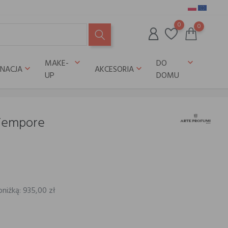
0
0
MAKE-
DO
keyboard_arrow_down
keyboard_arrow_down
GNACJA
AKCESORIA
keyboard_arrow_down
keyboard_arrow_down
UP
DOMU
 Tempore
bniżką: 935,00 zł