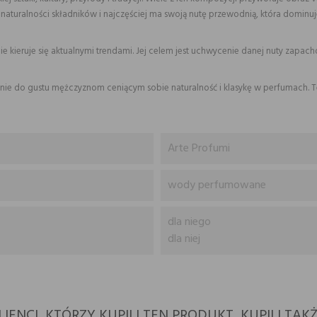
 naturalności składników i najczęściej ma swoją nutę przewodnią, która dominuj
ie kieruje się aktualnymi trendami. Jej celem jest uchwycenie danej nuty zapach
ie do gustu mężczyznom ceniącym sobie naturalność i klasykę w perfumach. Ten
Arte Profumi
wody perfumowane
dla niego
dla niej
LIENCI, KTÓRZY KUPILI TEN PRODUKT, KUPILI TAKŻ