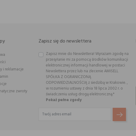
py
Zapisz się do newslettera
Zapisz mnie do Newslettera! Wyrażam zgodę na
awa
przesyłanie mi za pomocą środków komunikacji
ości
elektronicznej informacji handlowej w postaci
y i reklamacje
Newslettera przez lub na zlecenie AMISELL
lamin
SPÓŁKA Z OGRANICZONĄ
ODPOWIEDZIALNOŚCIĄ z siedzibą w Krakowie. ,
ocje
w rozumieniu ustawy z dnia 18 lipca 2002 r. o
atyczne zwroty
świadczeniu usług drogą elektroniczną.*
Pokaż pełne zgody