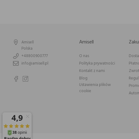
Amisell
Zaku
Amisell
Polska
+48800900777
O nas
Dost
info@amisell.pl
Polityka prywatności
Płatn
Kontakt z nami
Zwrot
Blog
Regu
Ustawienia plików
Prom
cookie
Autom