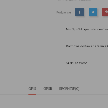
3700227206380
EAN13:
Podziel się:
UDOSTĘPNIJ
TWEETUJ
P
Min. 3 próbki gratis do zamów
Darmowa dostawa na terenie k
14 dni na zwrot
OPIS
GPSR
RECENZJE(0)