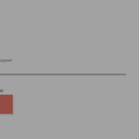
azynie!
ie
A