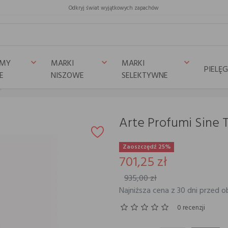
Odkryj świat wyjątkowych zapachów
UMY
MARKI
MARKI
keyboard_arrow_down
keyboard_arrow_down
keyboard_arrow_down
PIELĘ
E
NISZOWE
SELEKTYWNE
mpore
Arte Profumi Sine
Zaoszczędź 25%
701,25 zł
935,00 zł
Najniższa cena z 30 dni przed o
0 recenzji