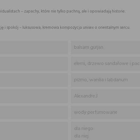
ualistach – zapachy, które nie tylko pachną, ale i opowiadają historie.
cję i spokój – luksusowa, kremowa kompozycja unisex o orientalnym sercu.
balsam gurjan
elemi, drzewo sandałowe i pac
piżmo, wanilia i labdanum
Alexandre.J
wody perfumowane
dla niego
dla niej