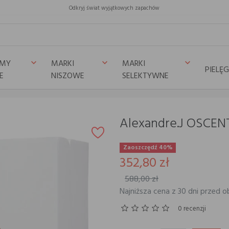
Odkryj świat wyjątkowych zapachów
UMY
MARKI
MARKI
keyboard_arrow_down
keyboard_arrow_down
keyboard_arrow_down
PIELĘ
E
NISZOWE
SELEKTYWNE
ITE
Alexandre.J OSCEN
Zaoszczędź 40%
352,80 zł
588,00 zł
Najniższa cena z 30 dni przed o
0 recenzji