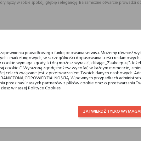
óry łączy w sobie spokój, głębię i elegancję. Balsamiczne otwarcie prowadzi 
pełen kontrastów i harmonii. Idealny dla osób poszukujących wyjątkowych kom
u zapewnienia prawidłowego funkcjonowania serwisu. Możemy również wyk
ych i marketingowych, w szczególności dopasowania treści reklamowych d
 cookie wymaga zgody, którą możesz wyrazić, klikając „Zaakceptuj”. Jeż
ządzaj cookies”. Wyrażoną zgodę możesz wycofać w każdym momencie, zmien
ej celach związane jest z przetwarzaniem Twoich danych osobowych. Ad
RANICZONĄ ODPOWIEDZIALNOŚCIĄ. W pewnych przypadkach administrator
taniu przez nas i naszych partnerów z plików cookie oraz o przetwarzaniu
dziesz w naszej Polityce Cookies.
 White?
i wyciszający. Wanilia, paczula i labdanum tworzą głęboką, zmysłową bazę, któ
ZATWIERDŹ TYLKO WYMAGA