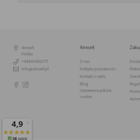
Amisell
Zaku
Amisell
Polska
+48800900777
O nas
Dost
info@amisell.pl
Polityka prywatności
Płatn
Kontakt z nami
Zwrot
Blog
Regu
Ustawienia plików
Prom
cookie
Autom