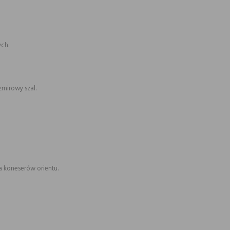
ch.
zmirowy szal.
a koneserów orientu.