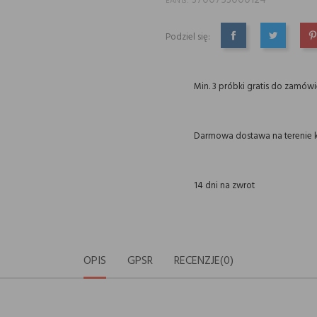
3700753000124
EAN13:
Podziel się:
UDOSTĘPNIJ
TWEETUJ
P
Min. 3 próbki gratis do zamów
Darmowa dostawa na terenie k
14 dni na zwrot
OPIS
GPSR
RECENZJE(0)