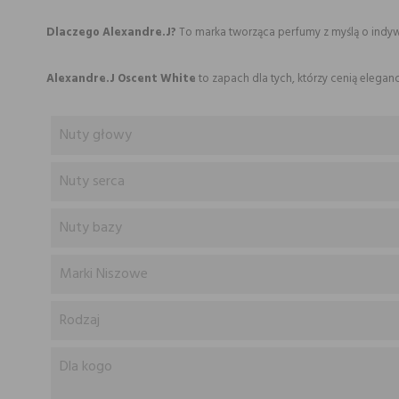
Dlaczego Alexandre.J?
To marka tworząca perfumy z myślą o indywid
Alexandre.J Oscent White
to zapach dla tych, którzy cenią elegan
Nuty głowy
Nuty serca
Nuty bazy
Marki Niszowe
Rodzaj
Dla kogo