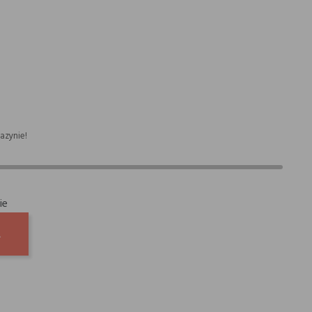
azynie!
ie
A