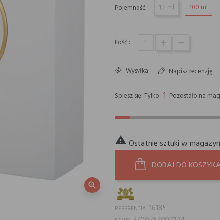
1,2 ml
100 ml
Pojemność:
Ilość :
Wysyłka
Napisz recenzję
1
Spiesz się! Tylko
Pozostało na mag

Ostatnie sztuki w magazyn
DODAJ DO KOSZYK
zoom_in
16185
REFERENCJA: