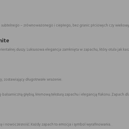
m subtelnego – zrównoważonego i ciepłego, bez granic płciowych czy wiekowy
hite
ientalnej duszy. Luksusowa elegancja zamknięta w zapachu, który otula jak kas
ty, zostawiający długotrwałe wrażenie.
ę balsamiczną głębią, kremową teksturą zapachu i elegancją flakonu. Zapach dl
tukę i nowoczesność. Każdy zapach to emocja i symbol wyrafinowania.