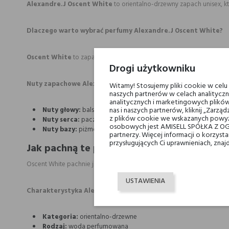
Alexandre.J Oscent White
to orientalno-drzewny zapach unisex, kt
Dlaczego warto wybrać perfumy Alexandre.J Oscent White?
Oscent White
to zapach o kontemplacyjnym, ciepłym charakterze – 
Drogi użytkowniku
Nuty zapachowe Alexandre.J Oscent White:
Witamy! Stosujemy pliki cookie w cel
naszych partnerów w celach analityczn
analitycznych i marketingowych plików
Nuty głowy:
balsam gurjan
nas i naszych partnerów, kliknij „Zar
z plików cookie we wskazanych powyż
Nuty serca:
paczula, elemi, drzewo sandałowe
osobowych jest AMISELL SPÓŁKA Z OG
Nuty bazy:
piżmo, labdanum, wanilia
partnerzy. Więcej informacji o korzys
przysługujących Ci uprawnieniach, znaj
Jak pachną te perfumy Alexandre.J Oscent
Oscent White pachnie jak kremowy orientalny balsam – ciepły, gładki 
USTAWIENIA
Charakterystyka Alexandre.J Oscent White:
Kategoria:
orientalno-drzewne
Rodzaj:
woda perfumowana