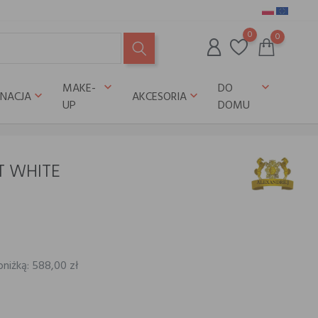
0
0
MAKE-
DO
keyboard_arrow_down
keyboard_arrow_down
GNACJA
AKCESORIA
keyboard_arrow_down
keyboard_arrow_down
UP
DOMU
T WHITE
bniżką: 588,00 zł