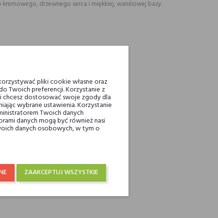
do kremowego, drzewnego serca i miękkiej, waniliowej bazy.
pozycji o głębokim charakterze.
orzystywać pliki cookie własne oraz
o Twoich preferencji. Korzystanie z
eli chcesz dostosować swoje zgody dla
iając wybrane ustawienia. Korzystanie
ministratorem Twoich danych
ami danych mogą być również nasi
 Twoich danych osobowych, w tym o
ra trwa na skórze godzinami.
NE
ZAAKCEPTUJ WSZYSTKIE