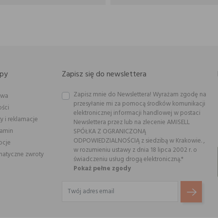
py
Zapisz się do newslettera
Zapisz mnie do Newslettera! Wyrażam zgodę na
awa
przesyłanie mi za pomocą środków komunikacji
ości
elektronicznej informacji handlowej w postaci
y i reklamacje
Newslettera przez lub na zlecenie AMISELL
lamin
SPÓŁKA Z OGRANICZONĄ
ODPOWIEDZIALNOŚCIĄ z siedzibą w Krakowie. ,
ocje
w rozumieniu ustawy z dnia 18 lipca 2002 r. o
atyczne zwroty
świadczeniu usług drogą elektroniczną.*
Pokaż pełne zgody