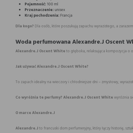
Pojemność:
100 ml
Przeznaczenie:
unisex
Kraj pochodzenia:
Francja
Dla kogo?
Dla osób, które poszukują zapachu wyrazistego, a zaraze
Woda perfumowana Alexandre.J Oscent W
Alexandre.J Oscent White
to głęboka, relaksująca kompozycja o or
Jak używać Alexandre.J Oscent White?
To zapach idealny na wieczory i chłodniejsze dni – zmysłowy, wyrazis
Co wyróżnia te perfumy?
Alexandre.J Oscent White
wyróżnia si
O marce Alexandre.J
Alexandre.J
to francuski dom perfumeryjny, który łączy historię, sz