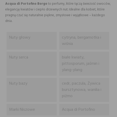
Acqua di Portofino Borgo
to perfumy, które łączą świeżość owoców,
elegancję kwiatów i ciepło drzewnych nut. Idealne dla kobiet, które
pragną czuć się naturalnie piękne, zmysłowe i wyjątkowe – każdego
dnia.
Nuty głowy
cytryna, bergamotka i
wiśnia
Nuty serca
białe kwiaty,
pittosporum, jaśmin i
ylang-ylang
Nuty bazy
cedr, paczula, Żywica
bursztynowa, wanilia i
piżmo
Marki Niszowe
Acqua di Portofino