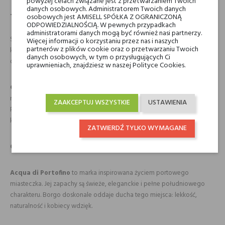
powyżej celach związane jest z przetwarzaniem Twoich
danych osobowych. Administratorem Twoich danych
Jak używać Acqua di Portofino Borgo?
osobowych jest AMISELL SPÓŁKA Z OGRANICZONĄ
ODPOWIEDZIALNOŚCIĄ. W pewnych przypadkach
administratorami danych mogą być również nasi partnerzy.
Stosuj codziennie – do biura, na spotkanie, do kawiarni. To zapach,
Więcej informacji o korzystaniu przez nas i naszych
partnerów z plików cookie oraz o przetwarzaniu Twoich
który można nosić zawsze i wszędzie. Spójny, delikatny, ale wyraźnie
danych osobowych, w tym o przysługujących Ci
obecny.
uprawnieniach, znajdziesz w naszej Polityce Cookies.
Co wyróżnia te perfumy?
Borgo
to wyjątkowe połączenie
naturalnych składników i włoskiej inspiracji. Zapach oddaje klimat
ZAAKCEPTUJ WSZYSTKIE
USTAWIENIA
Portofino – jego lekkość, swobodę i elegancję. To niszowa kompozycja,
która świetnie sprawdza się w każdej sytuacji.
ZATWIERDŹ TYLKO WYMAGANE
O marce Acqua di Portofino
Acqua di Portofino
to marka inspirowana życiem portowego
miasteczka. Jej zapachy są świeże, eleganckie i pełne południowego
charakteru. Borgo doskonale oddaje ducha tego miejsca: lekkość,
naturalność i kobiecy wdzięk.