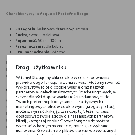
Charakterystyka Acqua di Portofino Borgo:
Kategoria:
kwiatowo-drzewno-piżmowa
Rodzaj:
woda toaletowa
Pojemność:
50 ml i 100 ml
Przeznaczenie:
dla kobiet
Kraj pochodzenia:
Włochy
Dla kogo?
Dla kobiet, które lubią zapachy czyste, świeże i eleganckie.
Drogi użytkowniku
Borgo
jest idealny na co dzień – subtelny, ale zapadający w pamięć.
Pasuje zarówno do pracy, jak i na romantyczny wieczór.
Witamy! Stosujemy pliki cookie w celu zapewnienia
prawidłowego funkcjonowania serwisu. Możemy również
wykorzystywać pliki cookie własne oraz naszych
Woda toaletowa Acqua di Portofino Borgo
partnerów w celach analitycznych i marketingowych, w
szczególności dopasowania treści reklamowych do
Otwarcie zachwyca nutą dzikiej wiśni i cytrusową świeżością. Kwiatowe
Twoich preferencji. Korzystanie z analitycznych i
marketingowych plików cookie wymaga zgody, którą
serce z pittosporum i ylang-ylang otula skórę miękką aurą kobiecości.
możesz wyrazić, klikając „Zaakceptuj”. Jeżeli chcesz
Baza z wanilią, drzewem cedrowym i piżmem zapewnia głębię i
dostosować swoje zgody dla nas i naszych partnerów,
trwałość, nie przytłaczając kompozycji. Borgo jest subtelny, a zarazem
kliknij „Zarządzaj cookies”. Wyrażoną zgodę możesz
wycofać w każdym momencie, zmieniając wybrane
magnetyczny – jak druga skóra.
ustawienia. Korzystanie z plików cookie we wskazanych