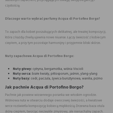
subtelnym zapachem, przyciągającym uwagę swoją elegancją i
czystością.
Dlaczego warto wybrać perfumy Acqua di Portofino Borgo?
To zapach dla kobiet poszukujących delikatnej, ale trwałej kompozycji,
która z każdą chwilą ujawnia nowe niuanse. Łączy świeżość z kobiecym
ciepłem, a przy tym pozostaje harmonijny i przyjemnie bliski skórze.
Nuty zapachowe Acqua di Portofino Borgo:
Nuty głowy:
cytryna, bergamotka, wiśnia Viscioli
Nuty serca:
białe kwiaty, pittosporum, jaśmin, ylang-ylang
Nuty bazy:
cedr, paczula, żywica bursztynowa, wanilia, piżmo
Jak pachnie Acqua di Portofino Borgo?
Pachnie jak powiew wiosennego poranka we włoskim ogrodzie.
Wiśniowa nuta w otwarciu dodaje owocowej świeżości, a kwiatowe
serce rozświetla kompozycję kobiecą miękkością. Drzewna baza otula
skórę ciepłem, tworząc niezwykle zmysłowy, ale nienachalny zapach.