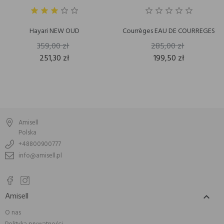
Hayari NEW OUD
Courrèges EAU DE COURREGES
359,00 zł
285,00 zł
251,30 zł
199,50 zł
Amisell
Polska
+48800900777
info@amisell.pl
Amisell

O nas