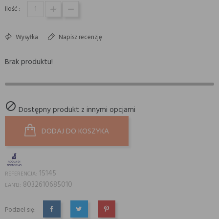
Ilość :
Wysyłka
Napisz recenzję
Brak produktu!

Dostępny produkt z innymi opcjami
DODAJ DO KOSZYKA
15145
REFERENCJA:
8032610685010
EAN13:
Podziel się:
UDOSTĘPNIJ
TWEETUJ
PINTEREST