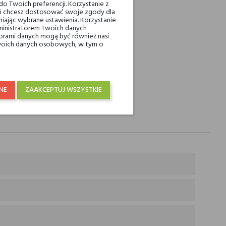
o Twoich preferencji. Korzystanie z
eli chcesz dostosować swoje zgody dla
iając wybrane ustawienia. Korzystanie
ministratorem Twoich danych
raju od 250 zł! Wysyłka w 48H
ami danych mogą być również nasi
 Twoich danych osobowych, w tym o
NE
ZAAKCEPTUJ WSZYSTKIE