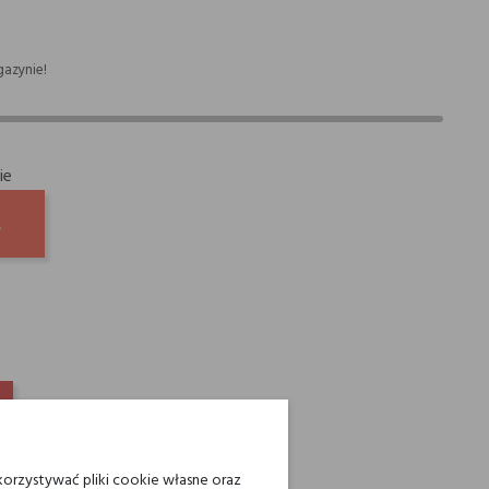
azynie!
ie
A
INTEREST
orzystywać pliki cookie własne oraz
ienia powyżej 200 zł