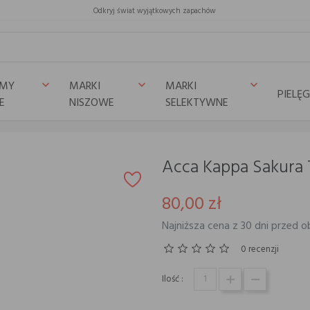
Odkryj świat wyjątkowych zapachów
UMY
MARKI
MARKI
keyboard_arrow_down
keyboard_arrow_down
keyboard_arrow_down
PIELĘ
E
NISZOWE
SELEKTYWNE
Acca Kappa Sakura
80,00 zł
Najniższa cena z 30 dni przed o
0 recenzji
Ilość :