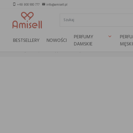
+48 800 900 777
info@amisell.pl
smartphone
email
PERFUMY
PERF
keyboard_arrow_down
BESTSELLERY
NOWOŚCI
DAMSKIE
MĘSKI
Strona główna
Acca Kappa Sakura Tokyo Hand Cream