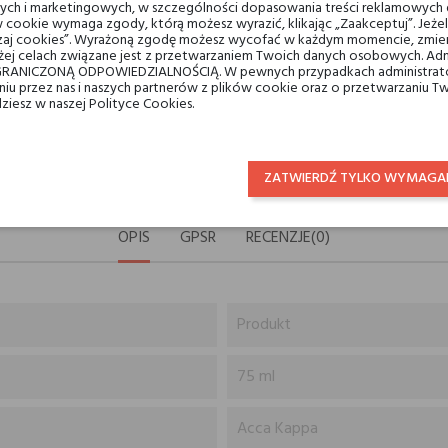
ych i marketingowych, w szczególności dopasowania treści reklamowych d
 cookie wymaga zgody, którą możesz wyrazić, klikając „Zaakceptuj”. Jeż
ządzaj cookies”. Wyrażoną zgodę możesz wycofać w każdym momencie, zmien
ej celach związane jest z przetwarzaniem Twoich danych osobowych. Ad
Darmowa dostawa na terenie k
RANICZONĄ ODPOWIEDZIALNOŚCIĄ. W pewnych przypadkach administrator
taniu przez nas i naszych partnerów z plików cookie oraz o przetwarzaniu
dziesz w naszej Polityce Cookies.
14 dni na zwrot
ZATWIERDŹ TYLKO WYMAGA
OPIS
GPSR
RECENZJE(0)
Produkt
75 ml
Acca Kappa