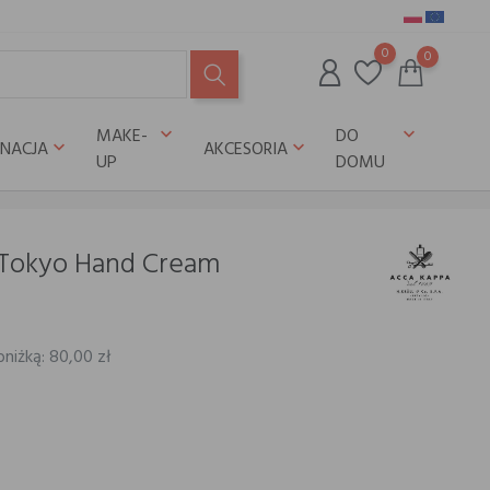
0
0
MAKE-
DO
keyboard_arrow_down
keyboard_arrow_down
GNACJA
AKCESORIA
keyboard_arrow_down
keyboard_arrow_down
UP
DOMU
 Tokyo Hand Cream
bniżką: 80,00 zł