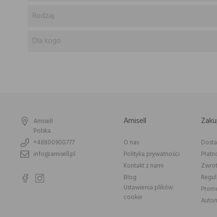
Rodzaj
Dla kogo
Amisell
Zaku
Amisell
Polska
+48800900777
O nas
Dost
info@amisell.pl
Polityka prywatności
Płatn
Kontakt z nami
Zwrot
Blog
Regu
Ustawienia plików
Prom
cookie
Autom