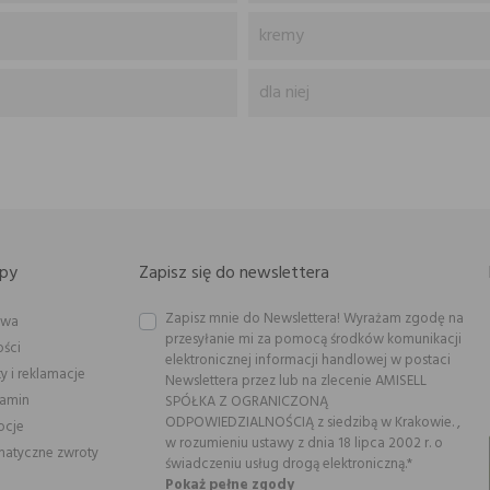
kremy
dla niej
py
Zapisz się do newslettera
Zapisz mnie do Newslettera! Wyrażam zgodę na
awa
przesyłanie mi za pomocą środków komunikacji
ości
elektronicznej informacji handlowej w postaci
y i reklamacje
Newslettera przez lub na zlecenie AMISELL
lamin
SPÓŁKA Z OGRANICZONĄ
ODPOWIEDZIALNOŚCIĄ z siedzibą w Krakowie. ,
ocje
w rozumieniu ustawy z dnia 18 lipca 2002 r. o
atyczne zwroty
świadczeniu usług drogą elektroniczną.*
Pokaż pełne zgody