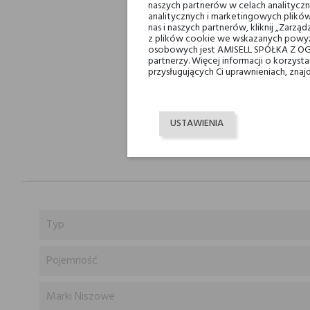
naszych partnerów w celach analityczn
analitycznych i marketingowych plików
nas i naszych partnerów, kliknij „Zar
z plików cookie we wskazanych powyż
osobowych jest AMISELL SPÓŁKA Z OG
partnerzy. Więcej informacji o korzys
przysługujących Ci uprawnieniach, znaj
USTAWIENIA
Typ
Pojemność
Marki Niszowe