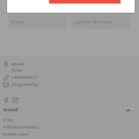
Marki Niszowe
Acca Kappa
Rodzaj
zapachy dla domu
Amisell
Polska
+48800900777
info@amisell.pl
Amisell

O nas
Polityka prywatności
Kontakt z nami