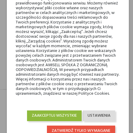
prawidłowego funkcjonowania serwisu. Możemy również
wykorzystywać pliki cookie własne oraz naszych
Min. 3 próbki gratis do zamówienia powyżej 200 zł
partnerów w celach analitycznych i marketingowych, w
szczególności dopasowania treści reklamowych do
Twoich preferencji. Korzystanie z analitycznych i
marketingowych plików cookie wymaga zgody, którą
Darmowa dostawa na terenie kraju od 250 zł! Wysyłka w 48H
możesz wyrazić, klikając „Zaakceptuj”. Jeżeli chcesz
dostosować swoje zgody dla nas i naszych partnerów,
kliknij „Zarządzaj cookies”. Wyrażoną zgodę możesz
wycofać w każdym momencie, zmieniając wybrane
14 dni na zwrot
ustawienia. Korzystanie z plików cookie we wskazanych
powyżej celach związane jest z przetwarzaniem Twoich
danych osobowych. Administratorem Twoich danych
osobowych jest AMISELL SPÓŁKA Z OGRANICZONĄ
ODPOWIEDZIALNOŚCIĄ. W pewnych przypadkach
administratorami danych mogą być również nasi partnerzy.
Więcej informacji o korzystaniu przez nas i naszych
OPIS
GPSR
RECENZJE(0)
partnerów z plików cookie oraz o przetwarzaniu Twoich
danych osobowych, w tym o przysługujących Ci
uprawnieniach, znajdziesz w naszej Polityce Cookies.
Typ
Produkt
ZAAKCEPTUJ WSZYSTKIE
USTAWIENIA
Pojemność
500 ml
ZATWIERDŹ TYLKO WYMAGANE