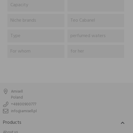
Capacity
Niche brands
Teo Cabanel
Type
perfumed waters
For whom
for her
Amisell
Poland
+48800900777
info@amisell.pl
Products

About us