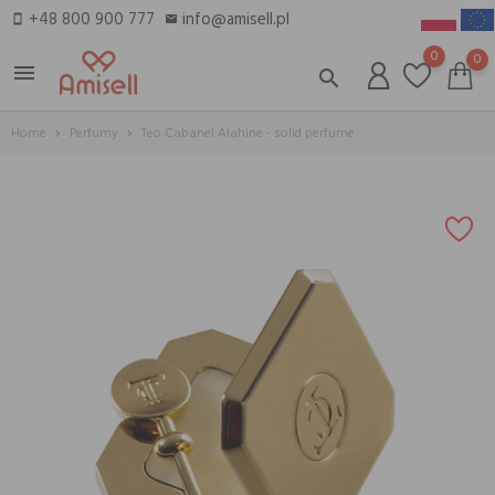
+48 800 900 777
info@amisell.pl
smartphone
email
0
0
menu
search
Home
Perfumy
Teo Cabanel Alahine - solid perfume