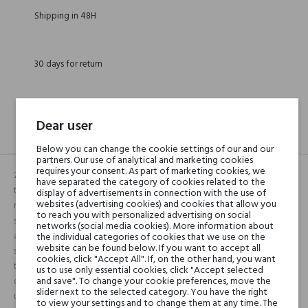
Shipping in 48H
30 days for return
Dear user
DESCRIPTION
GPSR
REVIEWS(0)
Below you can change the cookie settings of our and our
partners. Our use of analytical and marketing cookies
requires your consent. As part of marketing cookies, we
Zapach Alhaine jest uwodzicielski i kuszący, oczaruje Twoje zmysły
have separated the category of cookies related to the
tajemniczym aromatem luksusowych orientalnych pałaców. To
display of advertisements in connection with the use of
websites (advertising cookies) and cookies that allow you
niezwykle zmysłowa i urzekająca kompozycja najwyższej jakości
to reach you with personalized advertising on social
szlachetnych, naturalnych esencji. Otwarcie delikatnie rześkim
networks (social media cookies). More information about
aromatem bergamotki, wzbogacone Ylang-Ylang i lawendą jest świeże i
the individual categories of cookies that we use on the
website can be found below. If you want to accept all
subtelne. W sercu króluje bogaty, zmysłowy bukiet róż i jaśminu w
cookies, click "Accept All". If, on the other hand, you want
towarzystwie aromatycznych drzew pomarańczy, przyprawiony
us to use only essential cookies, click "Accept selected
and save". To change your cookie preferences, move the
odrobiną świeżego pieprzu. Niezapomniana, muśnięta miodem
slider next to the selected category. You have the right
uwodzicielska woń bułgarskich róż idealnie odzwierciedla magiczny
to view your settings and to change them at any time. The