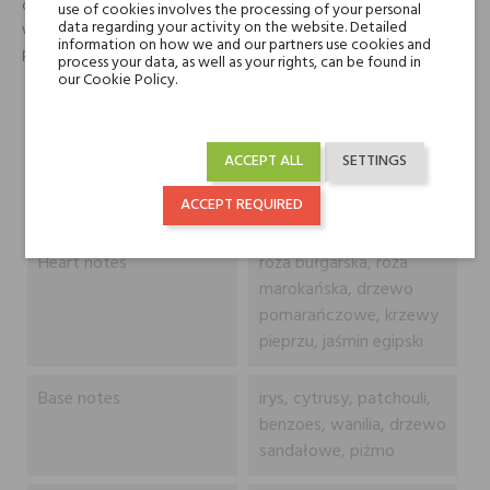
obraz Orientu. Całość zamyka delikatnie słodka, pudrowa mieszanka
use of cookies involves the processing of your personal
data regarding your activity on the website. Detailed
wanilii i irysa, wzbogacona ciepłym, zmysłowym aromatem paczuli,
information on how we and our partners use cookies and
piżma i drzewa sandałowego.
process your data, as well as your rights, can be found in
our Cookie Policy.
Typ
Produkt
ACCEPT ALL
SETTINGS
Head notes
bergamotka z Calabrii,
ACCEPT REQUIRED
lawenda, Ylang-Ylang
Heart notes
róża bułgarska, róża
marokańska, drzewo
pomarańczowe, krzewy
pieprzu, jaśmin egipski
Base notes
irys, cytrusy, patchouli,
benzoes, wanilia, drzewo
sandałowe, piżmo