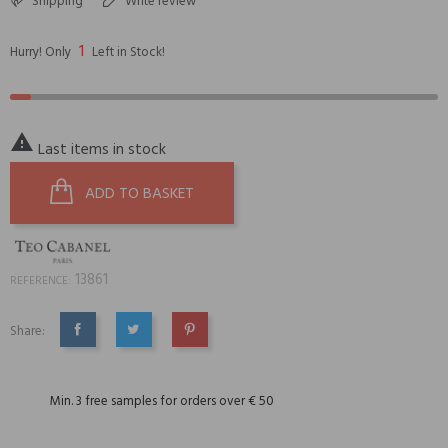
Shipping
Write review
1
Hurry! Only
Left in Stock!

Last items in stock
ADD TO BASKET
13861
REFERENCE:
Share:
SHARE
TWEET
PINTEREST
Min. 3 free samples for orders over € 50