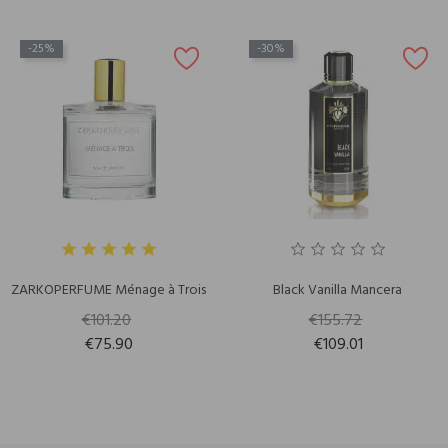
-25%
-30%
ZARKOPERFUME Ménage à Trois
Black Vanilla Mancera
€101.20
€155.72
€75.90
€109.01