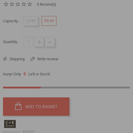
0 Review(s)
1,2 ml
50 ml
Capacity:
Quantity :
Shipping
Write review
6
Hurry! Only
Left in Stock!
ADD TO BASKET
10020
REFERENCE: