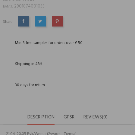
2901874001033
EAN13:
Share:
SHARE
TWEET
PINTEREST
Min. 3 free samples for orders over € 50
Shipping in 48H
30 days for return
DESCRIPTION
GPSR
REVIEWS(0)
21.04-20.05 Byk/Wenus (Żywioł – Ziemia)