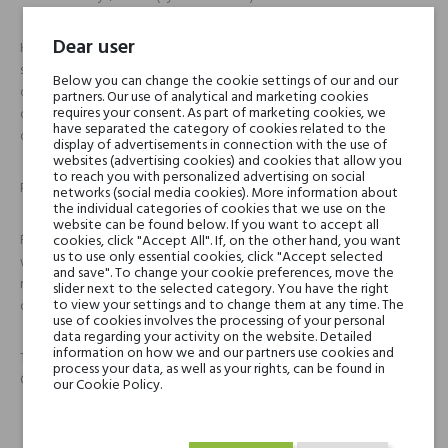
Dear user
Kobiety Byki są miłe, prawdomówne i opanowane. Roztaczają wokół
siebie magiczną aurę naturalności. W kontakcie z innymi są taktowne, a
Below you can change the cookie settings of our and our
dzięki energii Wenus mają dużo cierpliwości i wytrwałości. Planeta ta
partners. Our use of analytical and marketing cookies
requires your consent. As part of marketing cookies, we
obdarza ponadto kobiety spod znaku Byka zmysłowością, zdolnością
have separated the category of cookies related to the
do poświęceń i wiedzą na temat związków.
display of advertisements in connection with the use of
websites (advertising cookies) and cookies that allow you
to reach you with personalized advertising on social
Perfumy
networks (social media cookies). More information about
the individual categories of cookies that we use on the
website can be found below. If you want to accept all
Róża, żonkil oraz imbir, które dominują w tym zapachu, mają pozytywny
cookies, click "Accept All". If, on the other hand, you want
us to use only essential cookies, click "Accept selected
wpływ na wyobraźnię, uszlachetniają uczucia oraz podkreślają
and save". To change your cookie preferences, move the
naturalność. Natomiast domieszka ziaren maku, narcyza oraz irysa
slider next to the selected category. You have the right
to view your settings and to change them at any time. The
dodaje perfumom zmysłowości.
use of cookies involves the processing of your personal
data regarding your activity on the website. Detailed
information on how we and our partners use cookies and
Taurus został wydany w 2008 roku. Twórcą kompozycji zapachowej jest
process your data, as well as your rights, can be found in
Olivier Funel.
our Cookie Policy.
Head notes
Bergamotka, Czerwony